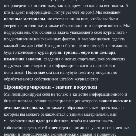
непроверенных источниках, так как время сегодня на вес золота. А
кто владеет информацией, тот управляет миром! Мы освещаем
полезные материалы
, не отставая ни на шаг, чтобы вы были
уверены в источнике, а также объективности и непредвзятости. Мы
подчеркиваем, что основная задача уважающего себя журналиста -
предоставление неискаженных фактов. А выводы должен сделать
каждый сам для себя! Ни одно событие не останется без внимания,
курса рубля, гривны, евро или доллара,
будь то колебания
изменения законов
, сведения о новых стартапах, экономических
подъемах или спадах или информация о жизни олигархов и
Полезные статьи
политиков.
на лубую тематику оперативно
обрабатываются собственным штабом журналистов.
Проинформирован - значит вооружен
Мы позиционируем себя не только в качестве информационного и
экономические и
бизнес-портала, основная специализация которого
деловые материалы
, но также и образовательным проектом, на
котором вы можете ознакомиться с такими материалами, как:
идеи для бизнеса
эффективные
, чтобы вы могли начать
бизнес-идеи
собственное дело, все
написаны с учетом современных
реалий и периодических экономических спадов и подъемов;