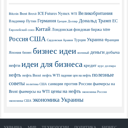
Великобритания
ICE Futures
Nymex
Brent
WTI
Bitcoin
Brexit
Дональд Трамп
Германия
ЕС
Владимир Путин
Греция
Доллар
Китай
Лондонская фондовая биржа
МВФ
Европейский союз
США
Россия
Украина
Турция
Франция
Саудовская Аравия
бизнес идеи
деньги
добыча
Япония
бизнес
военный
идеи для бизнеса
нефти
кредит
курс доллара
полезные
нефть
нефть Brent
нефть WTI
падение цен на нефть
советы
санкции против России
фьючерсы на
политика США
цены на нефть
Brent
фьючерсы на WTI
экономика России
экономика Украины
экономика США
УКРАИНА
МИР
ТЕХНОЛОГИИ
ПОЛИТИКА
БИЗНЕС