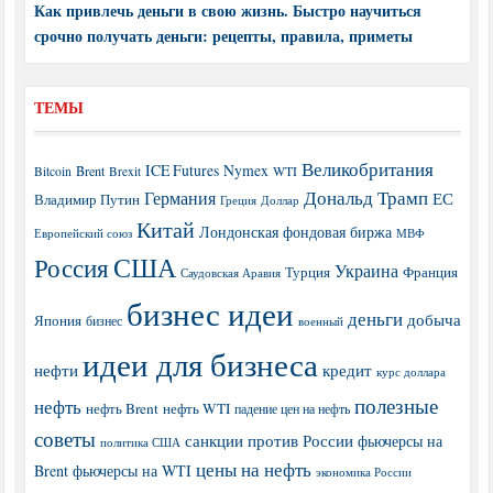
Как привлечь деньги в свою жизнь. Быстро научиться
срочно получать деньги: рецепты, правила, приметы
ТЕМЫ
Великобритания
ICE Futures
Nymex
Brent
WTI
Bitcoin
Brexit
Дональд Трамп
Германия
ЕС
Владимир Путин
Греция
Доллар
Китай
Лондонская фондовая биржа
МВФ
Европейский союз
США
Россия
Украина
Турция
Франция
Саудовская Аравия
бизнес идеи
деньги
добыча
Япония
бизнес
военный
идеи для бизнеса
нефти
кредит
курс доллара
полезные
нефть
нефть Brent
нефть WTI
падение цен на нефть
советы
санкции против России
фьючерсы на
политика США
цены на нефть
Brent
фьючерсы на WTI
экономика России