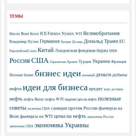
ТЕМЫ
Великобритания
ICE Futures
Nymex
Brent
WTI
Bitcoin
Brexit
Дональд Трамп
Германия
ЕС
Владимир Путин
Греция
Доллар
Китай
Лондонская фондовая биржа
МВФ
Европейский союз
США
Россия
Украина
Турция
Франция
Саудовская Аравия
бизнес идеи
деньги
добыча
Япония
бизнес
военный
идеи для бизнеса
нефти
кредит
курс доллара
полезные
нефть
нефть Brent
нефть WTI
падение цен на нефть
советы
санкции против России
фьючерсы на
политика США
цены на нефть
Brent
фьючерсы на WTI
экономика России
экономика Украины
экономика США