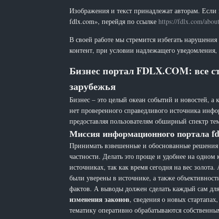
Изображения и текст принадлежат авторам. Если 
fdlx.com», перейдя по ссылке
https://fdlx.com/abou
В своей работе мы стремится избегать нарушения
контент, при условии надлежащего уведомления, 
Бизнес портал FDLX.COM: все ст
зарубежья
Бизнес – это целый океан событий и новостей, а 
нет проверенного справедливого источника инфо
предоставляя пользователям обширный спектр тем
Миссия информационного портала fd
Принимать взвешенные и обоснованные решения н
частности. Делать это проще и удобнее на одном
источниках, так как время сегодня на вес золот
были уверены в источнике, а также объективност
фактов. А выводы должен сделать каждый сам для 
изменения законов
, сведения о новых стартапа
тематику оперативно обрабатываются собственн