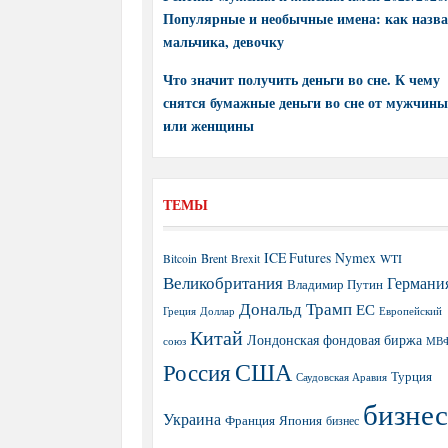
Популярные и необычные имена: как назва
мальчика, девочку
Что значит получить деньги во сне. К чему
снятся бумажные деньги во сне от мужчины
или женщины
ТЕМЫ
ICE Futures
Nymex
Brent
WTI
Bitcoin
Brexit
Великобритания
Германи
Владимир Путин
Дональд Трамп
ЕС
Греция
Доллар
Европейский
Китай
Лондонская фондовая биржа
МВ
союз
США
Россия
Турция
Саудовская Аравия
бизнес
Украина
Япония
Франция
бизнес