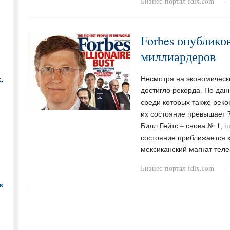
Бизнес-портал fdlx.com
·
Forbes опублико
миллиардеров
,
Несмотря на экономическ
достигло рекорда. По дан
среди которых также реко
их состояние превышает 7
Билл Гейтс – снова № 1, ш
состояние приближается 
мексиканский магнат тел
Бизнес-портал fdlx.com
·
в