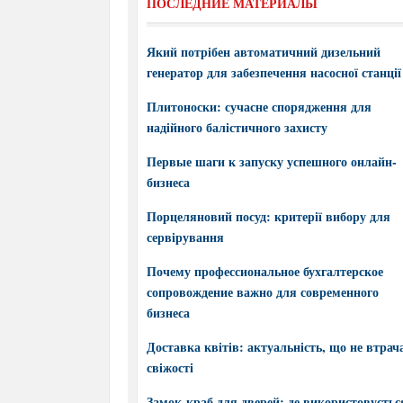
ПОСЛЕДНИЕ МАТЕРИАЛЫ
Який потрібен автоматичний дизельний
генератор для забезпечення насосної станції
Плитоноски: сучасне спорядження для
надійного балістичного захисту
Первые шаги к запуску успешного онлайн-
бизнеса
Порцеляновий посуд: критерії вибору для
сервірування
Почему профессиональное бухгалтерское
сопровождение важно для современного
бизнеса
Доставка квітів: актуальність, що не втрач
свіжості
Замок-краб для дверей: де використовується