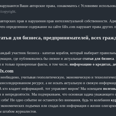
нарушаются Ваши авторские права, ознакомьтесь с Условиями использов
t/copyright
.
 авторских прав и нарушения прав интеллектуальной собственности. Адм
что определенное содержание на сайте fdlx.com нарушает права других 
атьи для бизнеса, предпринимателей, всех гра
каждый участник бизнеса - капитан корабля, который выбирает правильны
статьи для бизнеса
рмации, где публиковались бы свежие и актуальные
.
информацию о кредитах, де
 и только проверенные факты, в том числе,
lx.com
еобходимо, учитывая геополитическую, экономическую и технологическ
 консолидированном ресурсе, а не искать актуальную и свежую информац
полезн
а. А кто владеет информацией, тот управляет миром! Мы освещаем
и и непредвзятости. Мы подчеркиваем, что основная задача уважающего 
ку
себя! Ни одно событие не останется без внимания, будь то колебания
х, экономических подъемах или спадах или информация о жизни олигарх
ым штабом журналистов.