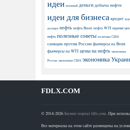
идеи
деньги
добыча нефти
военный
идеи для бизнеса
кредит
кур
нефть
нефть Brent
нефть WTI
доллара
падение цен
полезные советы
нефть
политика США
санкции против России
фьючерсы на Brent
цены на нефть
фьючерсы на WTI
экономика
экономика Украи
экономика США
России
FDLX.COM
© 2014-2026
Бизнес-портал fdlx.com
. При исполь
Все материалы на этом сайте размещены на условия