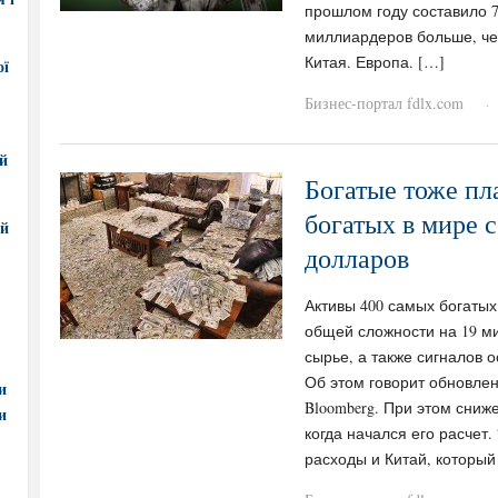
прошлом году составило 
миллиардеров больше, ч
Китая. Европа. […]
ої
Бизнес-портал fdlx.com
·
ий
Богатые тоже пл
богатых в мире 
ий
долларов
Активы 400 самых богатых
общей сложности на 19 м
сырье, а также сигналов 
Об этом говорит обновле
и
Bloomberg. При этом сниж
и
когда начался его расчет
расходы и Китай, который