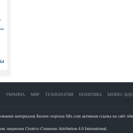
с
 на
ны
УКРАИНА
МИР
ТЕХНОЛОГИИ
ПОЛИТИКА
БИЗНЕС ИД
зовании материалов Бизнес-портала fdlx.com активная ссылка на сайт обя
х лицензии Creative Commons Attribution 4.0 International.