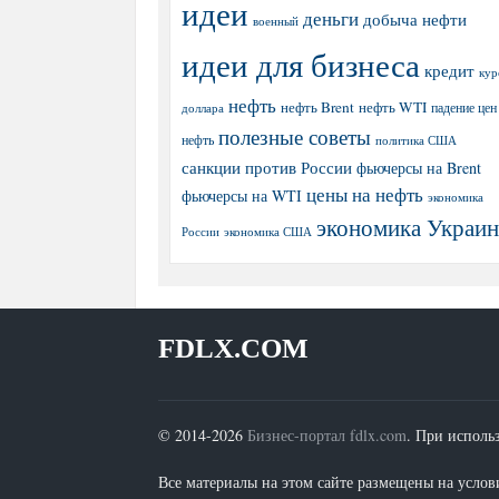
идеи
деньги
добыча нефти
военный
идеи для бизнеса
кредит
кур
нефть
нефть Brent
нефть WTI
доллара
падение цен
полезные советы
нефть
политика США
санкции против России
фьючерсы на Brent
цены на нефть
фьючерсы на WTI
экономика
экономика Украи
экономика США
России
FDLX.COM
© 2014-2026
Бизнес-портал fdlx.com
. При исполь
Все материалы на этом сайте размещены на условия