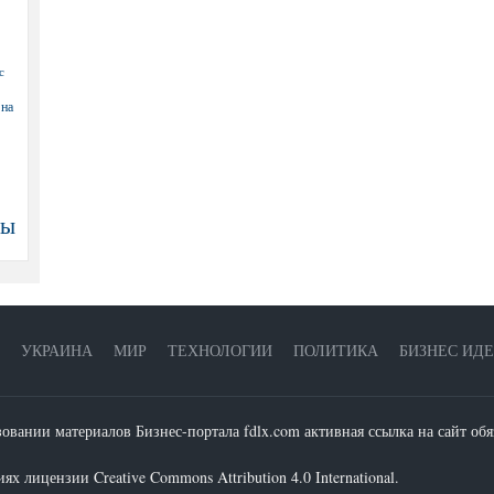
с
 на
ны
УКРАИНА
МИР
ТЕХНОЛОГИИ
ПОЛИТИКА
БИЗНЕС ИД
зовании материалов Бизнес-портала fdlx.com активная ссылка на сайт обя
х лицензии Creative Commons Attribution 4.0 International.