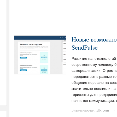
Новые возможнос
SendPulse
Развитие нанотехнологий
современному человеку б
самореализации. Огромны
передаваться в разные то
общение перешло на сове
значительно повлияли на 
горизонты для предприни
являются коммуникации, 
Бизнес-портал fdlx.com
·