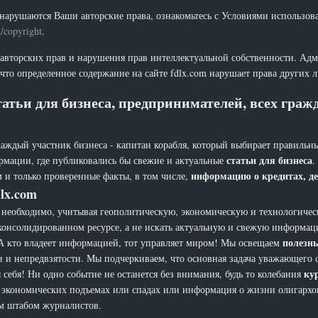
нарушаются Ваши авторские права, ознакомьтесь с Условиями использов
t/copyright
.
 авторских прав и нарушения прав интеллектуальной собственности. Адм
что определенное содержание на сайте fdlx.com нарушает права других 
атьи для бизнеса, предпринимателей, всех гра
каждый участник бизнеса - капитан корабля, который выбирает правильны
статьи для бизнеса
рмации, где публиковались бы свежие и актуальные
.
информацию о кредитах, де
 и только проверенные факты, в том числе,
lx.com
еобходимо, учитывая геополитическую, экономическую и технологическ
 консолидированном ресурсе, а не искать актуальную и свежую информац
полезн
а. А кто владеет информацией, тот управляет миром! Мы освещаем
и и непредвзятости. Мы подчеркиваем, что основная задача уважающего 
ку
себя! Ни одно событие не останется без внимания, будь то колебания
х, экономических подъемах или спадах или информация о жизни олигарх
ым штабом журналистов.