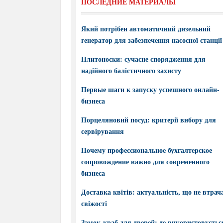
ПОСЛЕДНИЕ МАТЕРИАЛЫ
Який потрібен автоматичний дизельний
генератор для забезпечення насосної станції
Плитоноски: сучасне спорядження для
надійного балістичного захисту
Первые шаги к запуску успешного онлайн-
бизнеса
Порцеляновий посуд: критерії вибору для
сервірування
Почему профессиональное бухгалтерское
сопровождение важно для современного
бизнеса
Доставка квітів: актуальність, що не втрач
свіжості
Замок-краб для дверей: де використовується