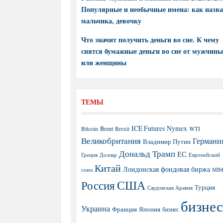
Популярные и необычные имена: как назва
мальчика, девочку
Что значит получить деньги во сне. К чему
снятся бумажные деньги во сне от мужчины
или женщины
ТЕМЫ
ICE Futures
Nymex
Brent
WTI
Bitcoin
Brexit
Великобритания
Германи
Владимир Путин
Дональд Трамп
ЕС
Греция
Доллар
Европейский
Китай
Лондонская фондовая биржа
МВ
союз
США
Россия
Турция
Саудовская Аравия
бизнес
Украина
Япония
Франция
бизнес