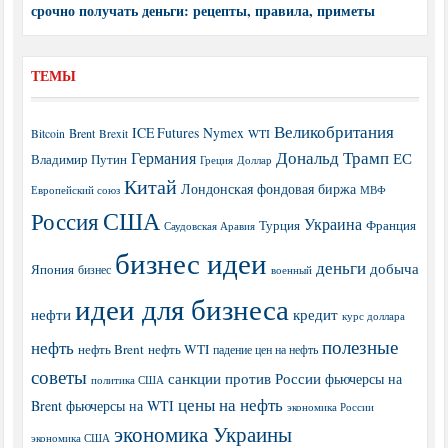
срочно получать деньги: рецепты, правила, приметы
ТЕМЫ
Великобритания
ICE Futures
Nymex
Brent
WTI
Bitcoin
Brexit
Дональд Трамп
Германия
ЕС
Владимир Путин
Греция
Доллар
Китай
Лондонская фондовая биржа
МВФ
Европейский союз
США
Россия
Украина
Турция
Франция
Саудовская Аравия
бизнес идеи
деньги
добыча
Япония
бизнес
военный
идеи для бизнеса
нефти
кредит
курс доллара
полезные
нефть
нефть Brent
нефть WTI
падение цен на нефть
советы
санкции против России
фьючерсы на
политика США
цены на нефть
Brent
фьючерсы на WTI
экономика России
экономика Украины
экономика США