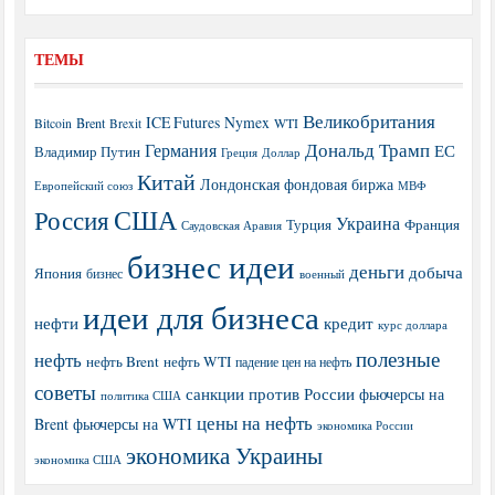
ТЕМЫ
Великобритания
ICE Futures
Nymex
Brent
WTI
Bitcoin
Brexit
Дональд Трамп
Германия
ЕС
Владимир Путин
Греция
Доллар
Китай
Лондонская фондовая биржа
МВФ
Европейский союз
США
Россия
Украина
Турция
Франция
Саудовская Аравия
бизнес идеи
деньги
добыча
Япония
бизнес
военный
идеи для бизнеса
нефти
кредит
курс доллара
полезные
нефть
нефть Brent
нефть WTI
падение цен на нефть
советы
санкции против России
фьючерсы на
политика США
цены на нефть
Brent
фьючерсы на WTI
экономика России
экономика Украины
экономика США