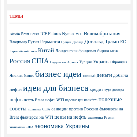
ТЕМЫ
Великобритания
ICE Futures
Nymex
Brent
WTI
Bitcoin
Brexit
Дональд Трамп
Германия
ЕС
Владимир Путин
Греция
Доллар
Китай
Лондонская фондовая биржа
МВФ
Европейский союз
США
Россия
Украина
Турция
Франция
Саудовская Аравия
бизнес идеи
деньги
добыча
Япония
бизнес
военный
идеи для бизнеса
нефти
кредит
курс доллара
полезные
нефть
нефть Brent
нефть WTI
падение цен на нефть
советы
санкции против России
фьючерсы на
политика США
цены на нефть
Brent
фьючерсы на WTI
экономика России
экономика Украины
экономика США