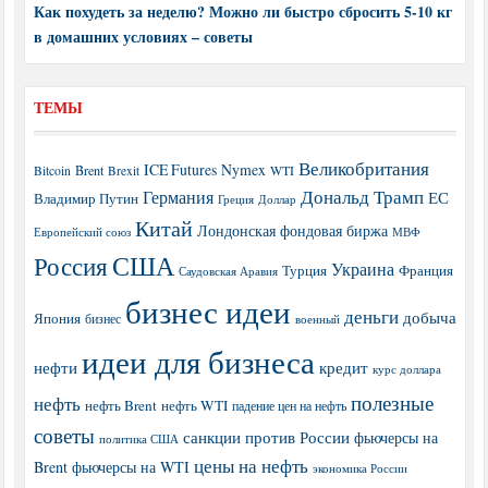
Как похудеть за неделю? Можно ли быстро сбросить 5-10 кг
в домашних условиях – советы
ТЕМЫ
Великобритания
ICE Futures
Nymex
Brent
WTI
Bitcoin
Brexit
Дональд Трамп
Германия
ЕС
Владимир Путин
Греция
Доллар
Китай
Лондонская фондовая биржа
МВФ
Европейский союз
США
Россия
Украина
Турция
Франция
Саудовская Аравия
бизнес идеи
деньги
добыча
Япония
бизнес
военный
идеи для бизнеса
нефти
кредит
курс доллара
полезные
нефть
нефть Brent
нефть WTI
падение цен на нефть
советы
санкции против России
фьючерсы на
политика США
цены на нефть
Brent
фьючерсы на WTI
экономика России