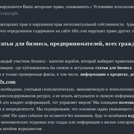
нарушаются Ваши авторские права, ознакомьтесь с Условиями использов
t/copyright
.
 авторских прав и нарушения прав интеллектуальной собственности. Адм
что определенное содержание на сайте fdlx.com нарушает права других 
атьи для бизнеса, предпринимателей, всех гра
каждый участник бизнеса - капитан корабля, который выбирает правильны
статьи для бизнеса
рмации, где публиковались бы свежие и актуальные
.
информацию о кредитах, де
 и только проверенные факты, в том числе,
lx.com
еобходимо, учитывая геополитическую, экономическую и технологическ
 консолидированном ресурсе, а не искать актуальную и свежую информац
полезн
а. А кто владеет информацией, тот управляет миром! Мы освещаем
и и непредвзятости. Мы подчеркиваем, что основная задача уважающего 
ку
себя! Ни одно событие не останется без внимания, будь то колебания
х, экономических подъемах или спадах или информация о жизни олигарх
ым штабом журналистов.