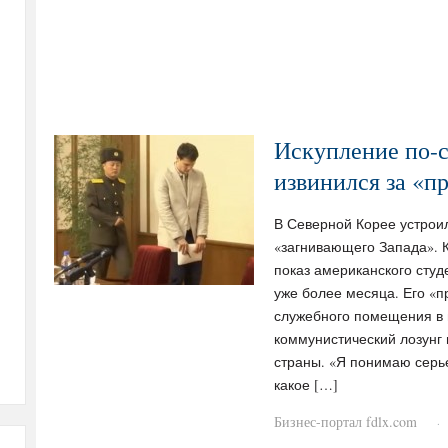
Искупление по-с
извинился за «п
В Северной Корее устрои
«загнивающего Запада». 
показ американского студ
уже более месяца. Его «пр
служебного помещения в г
коммунистический лозунг 
страны. «Я понимаю серь
какое […]
Бизнес-портал fdlx.com
·