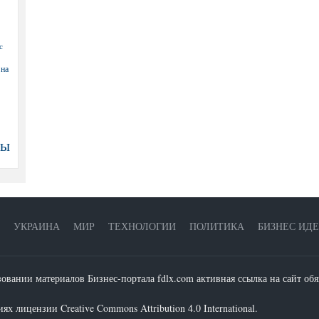
с
 на
ны
УКРАИНА
МИР
ТЕХНОЛОГИИ
ПОЛИТИКА
БИЗНЕС ИД
зовании материалов Бизнес-портала fdlx.com активная ссылка на сайт обя
х лицензии Creative Commons Attribution 4.0 International.