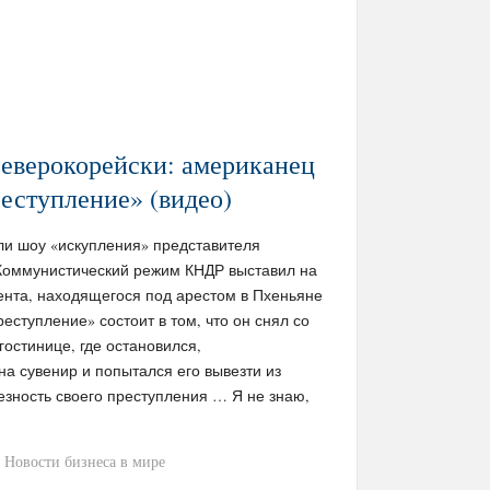
еверокорейски: американец
реступление» (видео)
ли шоу «искупления» представителя
Коммунистический режим КНДР выставил на
ента, находящегося под арестом в Пхеньяне
еступление» состоит в том, что он снял со
остинице, где остановился,
на сувенир и попытался его вывезти из
езность своего преступления … Я не знаю,
Новости бизнеса в мире