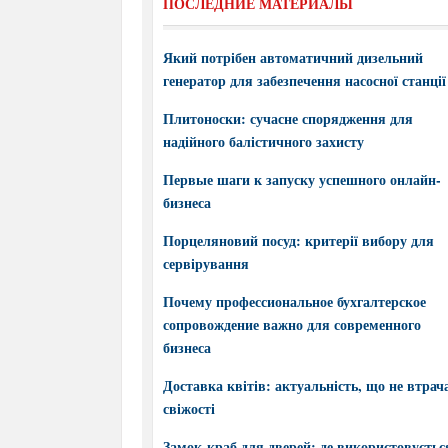
ПОСЛЕДНИЕ МАТЕРИАЛЫ
Який потрібен автоматичний дизельний
генератор для забезпечення насосної станції
Плитоноски: сучасне спорядження для
надійного балістичного захисту
Первые шаги к запуску успешного онлайн-
бизнеса
Порцеляновий посуд: критерії вибору для
сервірування
Почему профессиональное бухгалтерское
сопровождение важно для современного
бизнеса
Доставка квітів: актуальність, що не втрач
свіжості
Замок-краб для дверей: де використовується