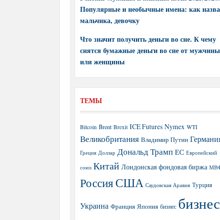
Популярные и необычные имена: как назва
мальчика, девочку
Что значит получить деньги во сне. К чему
снятся бумажные деньги во сне от мужчины
или женщины
ТЕМЫ
ICE Futures
Nymex
Brent
WTI
Bitcoin
Brexit
Великобритания
Германи
Владимир Путин
Дональд Трамп
ЕС
Греция
Доллар
Европейский
Китай
Лондонская фондовая биржа
МВ
союз
США
Россия
Турция
Саудовская Аравия
бизнес
Украина
Япония
Франция
бизнес