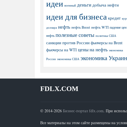
идеи
деньги
добыча нефти
военный
идеи для бизнеса
кредит
кур
нефть
нефть Brent
нефть WTI
доллара
падение цен
полезные советы
нефть
политика США
санкции против России
фьючерсы на Brent
цены на нефть
фьючерсы на WTI
экономика
экономика Украи
экономика США
России
FDLX.COM
© 2014-2026
Бизнес-портал fdlx.com
. При исполь
Все материалы на этом сайте размещены на условия