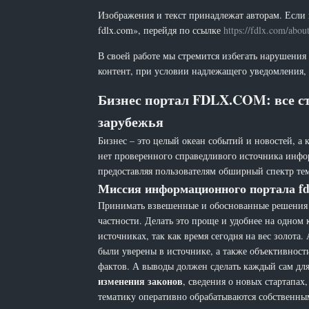
Изображения и текст принадлежат авторам. Если 
fdlx.com», перейдя по ссылке
https://fdlx.com/abou
В своей работе мы стремится избегать нарушения
контент, при условии надлежащего уведомления, 
Бизнес портал FDLX.COM: все ст
зарубежья
Бизнес – это целый океан событий и новостей, а 
нет проверенного справедливого источника инфо
предоставляя пользователям обширный спектр тем
Миссия информационного портала fd
Принимать взвешенные и обоснованные решения н
частности. Делать это проще и удобнее на одном
источниках, так как время сегодня на вес золот
были уверены в источнике, а также объективност
фактов. А выводы должен сделать каждый сам для 
изменения законов
, сведения о новых стартапа
тематику оперативно обрабатываются собственн