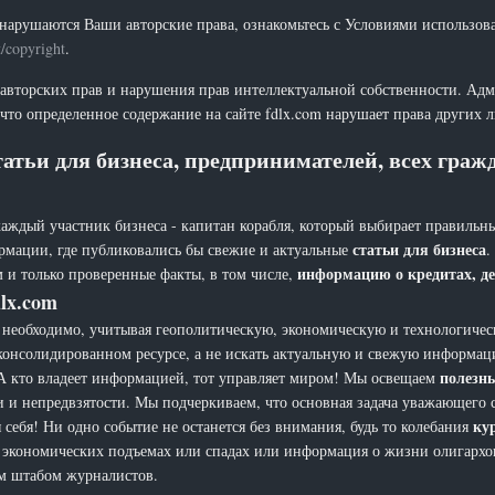
нарушаются Ваши авторские права, ознакомьтесь с Условиями использов
t/copyright
.
 авторских прав и нарушения прав интеллектуальной собственности. Адм
что определенное содержание на сайте fdlx.com нарушает права других 
атьи для бизнеса, предпринимателей, всех гра
каждый участник бизнеса - капитан корабля, который выбирает правильны
статьи для бизнеса
рмации, где публиковались бы свежие и актуальные
.
информацию о кредитах, де
 и только проверенные факты, в том числе,
lx.com
еобходимо, учитывая геополитическую, экономическую и технологическ
 консолидированном ресурсе, а не искать актуальную и свежую информац
полезн
а. А кто владеет информацией, тот управляет миром! Мы освещаем
и и непредвзятости. Мы подчеркиваем, что основная задача уважающего 
ку
себя! Ни одно событие не останется без внимания, будь то колебания
х, экономических подъемах или спадах или информация о жизни олигарх
ым штабом журналистов.