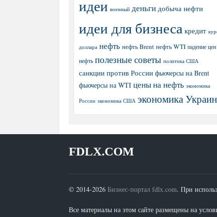
идеи
деньги
добыча нефти
военный
идеи для бизнеса
кредит
кур
нефть
нефть Brent
нефть WTI
доллара
падение цен
полезные советы
нефть
политика США
санкции против России
фьючерсы на Brent
цены на нефть
фьючерсы на WTI
экономика
экономика Украи
экономика США
России
FDLX.COM
© 2014-2026
Бизнес-портал fdlx.com
. При исполь
Все материалы на этом сайте размещены на условия