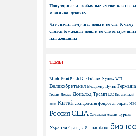
Популярные и необычные имена: как назва
мальчика, девочку
Что значит получить деньги во сне. К чему
снятся бумажные деньги во сне от мужчины
или женщины
ТЕМЫ
ICE Futures
Nymex
Brent
WTI
Bitcoin
Brexit
Великобритания
Германи
Владимир Путин
Дональд Трамп
ЕС
Греция
Доллар
Европейский
Китай
Лондонская фондовая биржа
МВ
союз
США
Россия
Турция
Саудовская Аравия
бизнес
Украина
Япония
Франция
бизнес