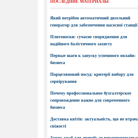
ПОСЛЕДНИЕ МАТЕРИАЛЫ
Який потрібен автоматичний дизельний
генератор для забезпечення насосної станції
Плитоноски: сучасне спорядження для
надійного балістичного захисту
Первые шаги к запуску успешного онлайн-
бизнеса
Порцеляновий посуд: критерії вибору для
сервірування
Почему профессиональное бухгалтерское
сопровождение важно для современного
бизнеса
Доставка квітів: актуальність, що не втрач
свіжості
Замок-краб для дверей: де використовується