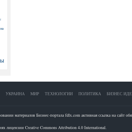
с
 на
ны
УКРАИНА
МИР
ТЕХНОЛОГИИ
ПОЛИТИКА
БИЗНЕС ИД
зовании материалов Бизнес-портала fdlx.com активная ссылка на сайт обя
х лицензии Creative Commons Attribution 4.0 International.