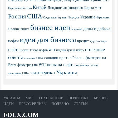
Китай
Лондонская фондовая биржа
МВФ
Европейский союз
США
Россия
Украина
Турция
Франция
Саудовская Аравия
бизнес идеи
деньги
добыча
Япония
бизнес
военный
идеи для бизнеса
нефти
кредит
курс доллара
полезные
нефть
нефть Brent
нефть WTI
падение цен на нефть
советы
санкции против России
фьючерсы на
политика США
цены на нефть
Brent
фьючерсы на WTI
экономика России
экономика Украины
экономика США
УКРАИНА
МИР
ТЕХНОЛОГИИ
ПОЛИТИКА
БИЗНЕС
ИДЕИ
ПРЕСС-РЕЛИЗЫ
ПОЛЕЗНО
СТАТЬИ
FDLX.COM