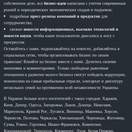
бизнес-идеи
собственное дело, все
написаны с учетом современных
реалий и периодических экономических спадов и подъемов;
пресс-релизы компаний и продуктов
подробные
для
сотрудничества;
новости информационных, высоких технологий и
свежие
новости науки
, чтобы наши пользователи двигались в ногу с
прогрессом.
Оставайтесь с нами, подписывайтесь на новости, добавляйтесь в
социальных сетях, чтобы организовывать бизнес по своим
правилам! Влияйте на бизнес вместе с нами. Делитесь своими
мнениями и комментариями. Только свободные рыночные
отношения и развитие малого бизнеса смогут победить коррупцию,
монополию на самые прибыльные отрасли, олигархат и диктатуру
нескольких семей на протяжении всей независимости Украины.
В Украине больше всего посетителей с таких городов: Харьков,
Киев, Днепр, Одесса, Запорожье, Львов, Донецк, Николаев,
Мариуполь, Кривой Рог, Луганск, Винница, Макеевка, Херсон,
Чернигов, Полтава, Черкассы, Хмельницкий, Черновцы, Житомир,
Сумы, Ровно, Горловка, Ивано-Франковск, Каменское,
Кропивницкий, Тернополь, Кременчуг, Луцк, Белая Церковь,