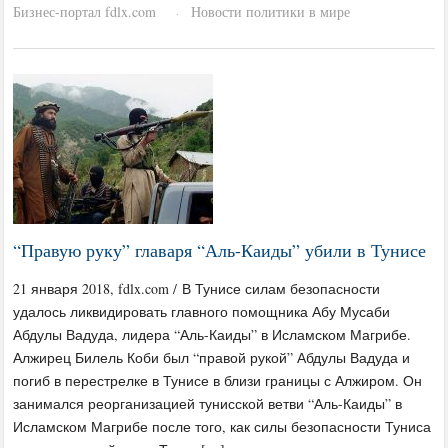
Бизнес-портал fdlx.com
Новости политики в мире
·
“Правую руку” главаря “Аль-Каиды” убили в Тунисе
21 января 2018, fdlx.com / В Тунисе силам безопасности
удалось ликвидировать главного помощника Абу Мусаби
Абдулы Вадуда, лидера “Аль-Каиды” в Исламском Магрибе.
Алжирец Билель Коби был “правой рукой” Абдулы Вадуда и
погиб в перестрелке в Тунисе в близи границы с Алжиром. Он
занимался реорганизацией тунисской ветви “Аль-Каиды” в
Исламском Магрибе после того, как силы безопасности Туниса