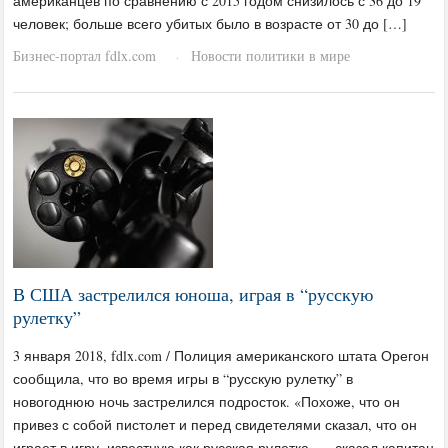
американцев по сравнению с 2015 годом снизилось с 36 до 19
человек; больше всего убитых было в возрасте от 30 до […]
Бизнес-портал fdlx.com
Новости политики в мире
·
В США застрелился юноша, играя в “русскую
рулетку”
3 января 2018, fdlx.com / Полиция американского штата Орегон
сообщила, что во время игры в “русскую рулетку” в
новогоднюю ночь застрелился подросток. «Похоже, что он
привез с собой пистолет и перед свидетелями сказал, что он
играет в игру, известную как русская рулетка, — сказал капитан