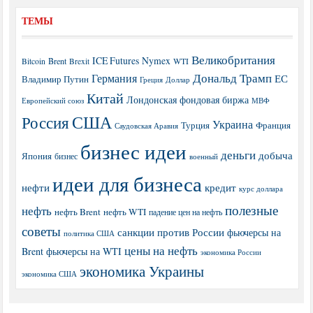
ТЕМЫ
Великобритания
ICE Futures
Nymex
Brent
WTI
Bitcoin
Brexit
Дональд Трамп
Германия
ЕС
Владимир Путин
Греция
Доллар
Китай
Лондонская фондовая биржа
МВФ
Европейский союз
США
Россия
Украина
Турция
Франция
Саудовская Аравия
бизнес идеи
деньги
добыча
Япония
бизнес
военный
идеи для бизнеса
нефти
кредит
курс доллара
полезные
нефть
нефть Brent
нефть WTI
падение цен на нефть
советы
санкции против России
фьючерсы на
политика США
цены на нефть
Brent
фьючерсы на WTI
экономика России
экономика Украины
экономика США