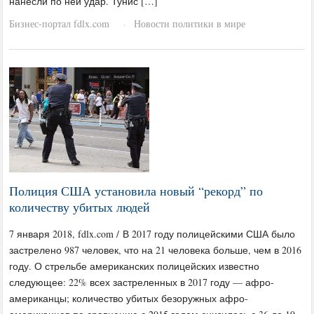
нанесли по ней удар. Тунис […]
Бизнес-портал fdlx.com
Новости политики в мире
·
Полиция США установила новый “рекорд” по
количеству убитых людей
7 января 2018, fdlx.com / В 2017 году полицейскими США было
застрелено 987 человек, что на 21 человека больше, чем в 2016
году. О стрельбе американских полицейских известно
следующее: 22% всех застреленных в 2017 году — афро-
американцы; количество убитых безоружных афро-