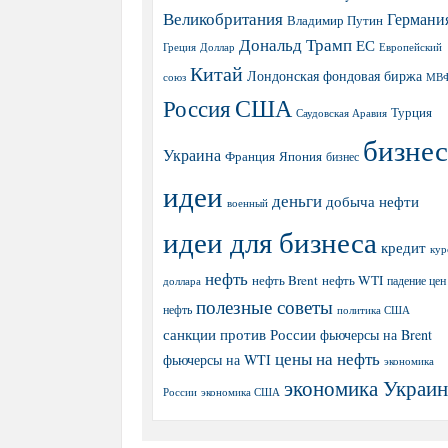
Великобритания
Германи
Владимир Путин
Дональд Трамп
ЕС
Греция
Доллар
Европейский
Китай
Лондонская фондовая биржа
МВ
союз
США
Россия
Турция
Саудовская Аравия
бизнес
Украина
Япония
Франция
бизнес
идеи
деньги
добыча нефти
военный
идеи для бизнеса
кредит
кур
нефть
нефть Brent
нефть WTI
доллара
падение цен
полезные советы
нефть
политика США
санкции против России
фьючерсы на Brent
цены на нефть
фьючерсы на WTI
экономика
экономика Украи
экономика США
России