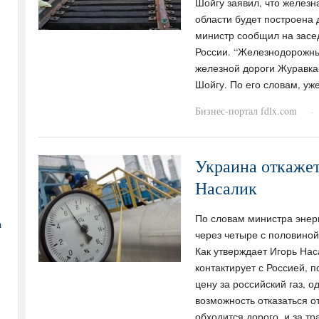
Шойгу заявил, что железн
области будет построена 
министр сообщил на зас
России. “Железнодорожны
железной дороги Журавка-
Шойгу. По его словам, уж
Бизнес-портал fdlx.com
·
Украина откажетс
Насалик
По словам министра энер
а
через четыре с половиной
Как утверждает Игорь Нас
контактирует с Россией, 
цену за российский газ, о
возможность отказаться о
обходится дорого, и за тр