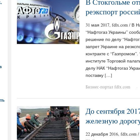
В Стокгольме от
,
реэкспорт росси
31 мая 2017, fdlx.com / 
“Нафтогаз Украины” сооб
решение по делу “Нафтог
запрет Украине на реэксп
контракте с “Газпромом”.
институте Торговой пала
в
делу НАК “Нафтогаз Украи
поставку […]
Бизнес-портал fdlx.com
·
ть
До сентября 201
железную дорогу
22 декабря 2016, fdlx.com