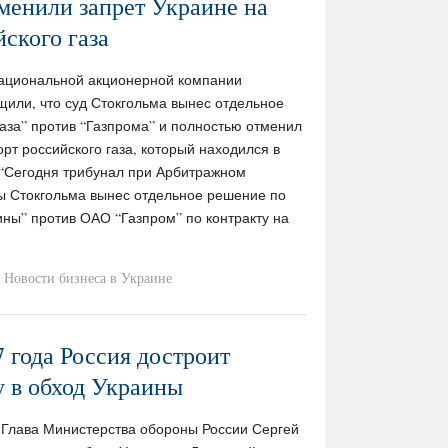
менили запрет Украине на
йского газа
В Национальной акционерной компании
щили, что суд Стокгольма вынес отдельное
аза” против “Газпрома” и полностью отменил
орт российского газа, который находился в
 “Сегодня трибунал при Арбитражном
ты Стокгольма вынес отдельное решение по
ны” против ОАО “Газпром” по контракту на
Новости бизнеса в Украине
7 года Россия достроит
 в обход Украины
 / Глава Министерства обороны России Сергей