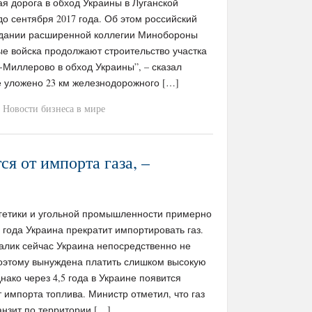
ая дорога в обход Украины в Луганской
до сентября 2017 года. Об этом российский
едании расширенной коллегии Минобороны
е войска продолжают строительство участка
Миллерово в обход Украины”, – сказал
е уложено 23 км железнодорожного […]
Новости бизнеса в мире
я от импорта газа, –
гетики и угольной промышленности примерно
 года Украина прекратит импортировать газ.
алик сейчас Украина непосредственно не
поэтому вынуждена платить слишком высокую
днако через 4,5 года в Украине появится
т импорта топлива. Министр отметил, что газ
анзит по территории […]