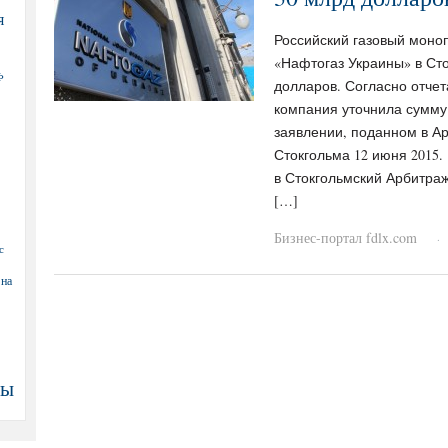
я
Российский газовый моно
«Нафтогаз Украины» в Сто
Ф
долларов. Согласно отчета
компания уточнила сумму
заявлении, поданном в А
Стокгольма 12 июня 2015.
в Стокгольмский Арбитра
[…]
Бизнес-портал fdlx.com
·
с
 на
ны