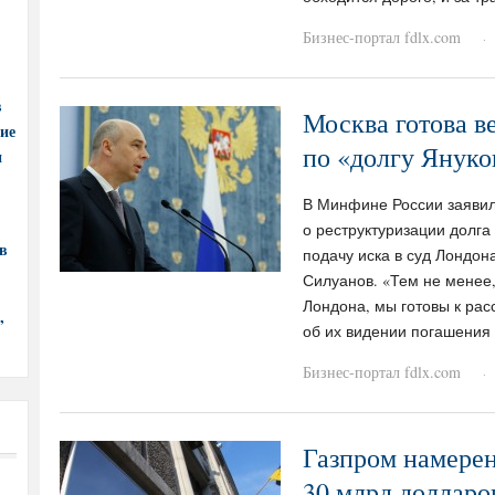
Бизнес-портал fdlx.com
·
в
Москва готова в
ние
по «долгу Януко
и
В Минфине России заявили
о реструктуризации долга
в
подачу иска в суд Лондон
Силуанов. «Тем не менее,
Лондона, мы готовы к ра
,
об их видении погашения 
Бизнес-портал fdlx.com
·
Газпром намерен
30 млрд долларо