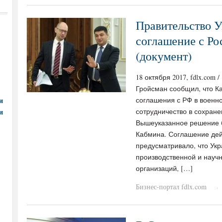
Правительство У
соглашение с Ро
(документ)
18 октября 2017, fdlx.co
Гройсман сообщил, что К
и
соглашения с РФ в военн
и
сотрудничество в сохран
Вышеуказанное решение б
Кабмина. Соглашение дейс
предусматривало, что Ук
производственной и науч
организаций, […]
Бизнес-портал fdlx.com
·