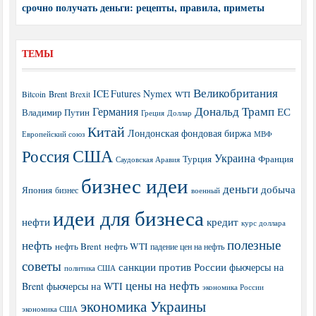
срочно получать деньги: рецепты, правила, приметы
ТЕМЫ
Великобритания
ICE Futures
Nymex
Brent
WTI
Bitcoin
Brexit
Дональд Трамп
Германия
ЕС
Владимир Путин
Греция
Доллар
Китай
Лондонская фондовая биржа
МВФ
Европейский союз
США
Россия
Украина
Турция
Франция
Саудовская Аравия
бизнес идеи
деньги
добыча
Япония
бизнес
военный
идеи для бизнеса
нефти
кредит
курс доллара
полезные
нефть
нефть Brent
нефть WTI
падение цен на нефть
советы
санкции против России
фьючерсы на
политика США
цены на нефть
Brent
фьючерсы на WTI
экономика России
экономика Украины
экономика США