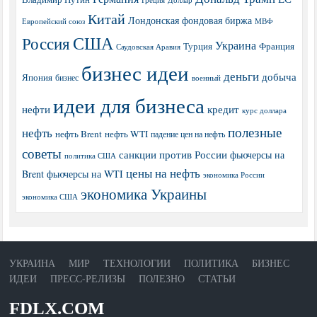
Китай
Лондонская фондовая биржа
МВФ
Европейский союз
США
Россия
Украина
Турция
Франция
Саудовская Аравия
бизнес идеи
деньги
добыча
Япония
бизнес
военный
идеи для бизнеса
нефти
кредит
курс доллара
полезные
нефть
нефть Brent
нефть WTI
падение цен на нефть
советы
санкции против России
фьючерсы на
политика США
цены на нефть
Brent
фьючерсы на WTI
экономика России
экономика Украины
экономика США
УКРАИНА
МИР
ТЕХНОЛОГИИ
ПОЛИТИКА
БИЗНЕС
ИДЕИ
ПРЕСС-РЕЛИЗЫ
ПОЛЕЗНО
СТАТЬИ
FDLX.COM