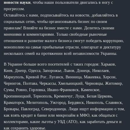
новости науки
, чтобы наши пользователи двигались в ногу с
прогрессом.
Оставайтесь с нами, подписывайтесь на новости, добавляйтесь в
социальных сетях, чтобы организовывать бизнес по своим
правилам! Влияйте на бизнес вместе с нами. Делитесь своими
мнениями и комментариями. Только свободные рыночные
отношения и развитие малого бизнеса смогут победить коррупцию,
монополию на самые прибыльные отрасли, олигархат и диктатуру
нескольких семей на протяжении всей независимости Украины.
В Украине больше всего посетителей с таких городов: Харьков,
Киев, Днепр, Одесса, Запорожье, Львов, Донецк, Николаев,
Мариуполь, Кривой Рог, Луганск, Винница, Макеевка, Херсон,
Чернигов, Полтава, Черкассы, Хмельницкий, Черновцы, Житомир,
Сумы, Ровно, Горловка, Ивано-Франковск, Каменское,
Кропивницкий, Тернополь, Кременчуг, Луцк, Белая Церковь,
Краматорск, Мелитополь, Ужгород, Бердянск, Никополь, Славянск,
Бровары, Павлоград, Северодонецк. Люди ищут информацию о том,
как взять кредит в банке или микрозайм в МФО, как общаться с
коллекторами, какие льготы у УБД (АТО), как заработать деньги и
как сохранить здоровье.