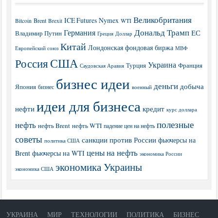
Великобритания
ICE Futures
Nymex
Brent
WTI
Bitcoin
Brexit
Дональд Трамп
Германия
ЕС
Владимир Путин
Греция
Доллар
Китай
Лондонская фондовая биржа
МВФ
Европейский союз
США
Россия
Украина
Турция
Франция
Саудовская Аравия
бизнес идеи
деньги
добыча
Япония
бизнес
военный
идеи для бизнеса
нефти
кредит
курс доллара
полезные
нефть
нефть Brent
нефть WTI
падение цен на нефть
советы
санкции против России
фьючерсы на
политика США
цены на нефть
Brent
фьючерсы на WTI
экономика России
экономика Украины
экономика США
УКРАИНА
МИР
ТЕХНОЛОГИИ
ПОЛИТИКА
БИЗНЕС