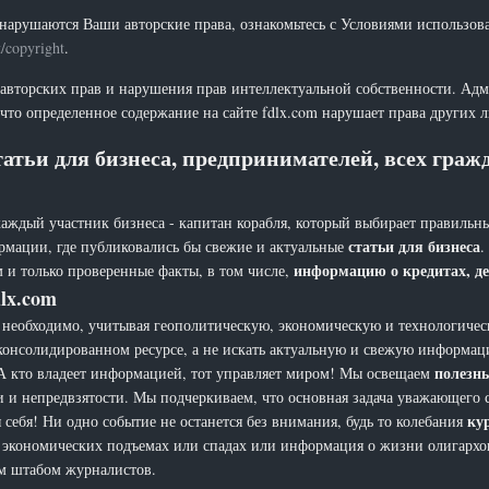
нарушаются Ваши авторские права, ознакомьтесь с Условиями использов
t/copyright
.
 авторских прав и нарушения прав интеллектуальной собственности. Адм
что определенное содержание на сайте fdlx.com нарушает права других 
атьи для бизнеса, предпринимателей, всех гра
каждый участник бизнеса - капитан корабля, который выбирает правильны
статьи для бизнеса
рмации, где публиковались бы свежие и актуальные
.
информацию о кредитах, де
 и только проверенные факты, в том числе,
lx.com
еобходимо, учитывая геополитическую, экономическую и технологическ
 консолидированном ресурсе, а не искать актуальную и свежую информац
полезн
а. А кто владеет информацией, тот управляет миром! Мы освещаем
и и непредвзятости. Мы подчеркиваем, что основная задача уважающего 
ку
себя! Ни одно событие не останется без внимания, будь то колебания
х, экономических подъемах или спадах или информация о жизни олигарх
ым штабом журналистов.