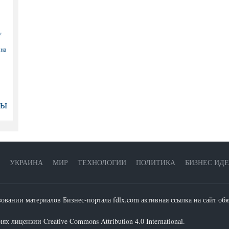
с
 на
ны
УКРАИНА
МИР
ТЕХНОЛОГИИ
ПОЛИТИКА
БИЗНЕС ИД
зовании материалов Бизнес-портала fdlx.com активная ссылка на сайт обя
х лицензии Creative Commons Attribution 4.0 International.