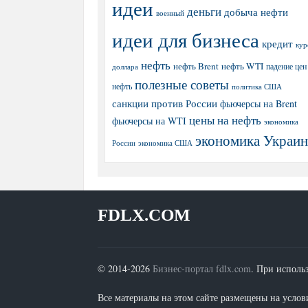
идеи
деньги
добыча нефти
военный
идеи для бизнеса
кредит
кур
нефть
нефть Brent
нефть WTI
доллара
падение цен
полезные советы
нефть
политика США
санкции против России
фьючерсы на Brent
цены на нефть
фьючерсы на WTI
экономика
экономика Украи
экономика США
России
FDLX.COM
© 2014-2026
Бизнес-портал fdlx.com
. При исполь
Все материалы на этом сайте размещены на условия