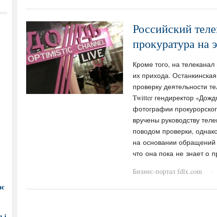
Российский теле
прокуратура на 
Кроме того, на телеканал
их прихода. Останкинска
проверку деятельности те
Twitter гендиректор «Дож
фотографии прокурорског
вручены руководству теле
поводом проверки, однако
на основании обращений 
что она пока не знает о 
Бизнес-портал fdlx.com
·
ає
 і