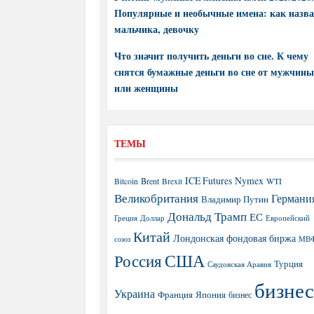
Популярные и необычные имена: как назва
мальчика, девочку
Что значит получить деньги во сне. К чему
снятся бумажные деньги во сне от мужчины
или женщины
ТЕМЫ
ICE Futures
Nymex
Brent
WTI
Bitcoin
Brexit
Великобритания
Германи
Владимир Путин
Дональд Трамп
ЕС
Греция
Доллар
Европейский
Китай
Лондонская фондовая биржа
МВ
союз
США
Россия
Турция
Саудовская Аравия
бизнес
Украина
Япония
Франция
бизнес