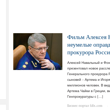
Фильм Алексея 
неумелые оправд
прокурора Росс
Алексей Навальный и Фон
презентовал новое рассл
Генерального прокурора 
сыновей – Артема и Игоря
миллионов человек. В ви
Артема Чайки в Греции, в
Генпрокуратуры с […]
Бизнес-портал fdlx.com
·