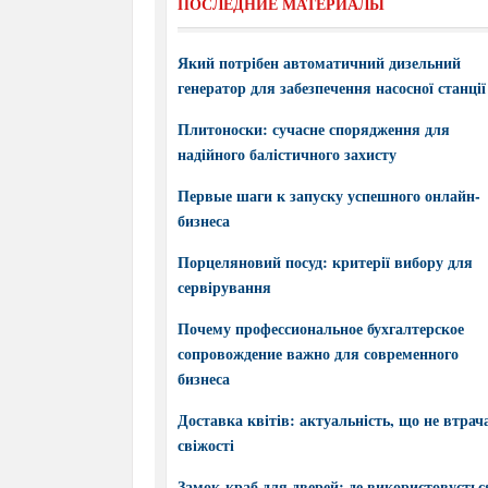
ПОСЛЕДНИЕ МАТЕРИАЛЫ
Який потрібен автоматичний дизельний
генератор для забезпечення насосної станції
Плитоноски: сучасне спорядження для
надійного балістичного захисту
Первые шаги к запуску успешного онлайн-
бизнеса
Порцеляновий посуд: критерії вибору для
сервірування
Почему профессиональное бухгалтерское
сопровождение важно для современного
бизнеса
Доставка квітів: актуальність, що не втрач
свіжості
Замок-краб для дверей: де використовується