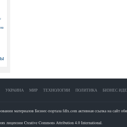
с
 на
ны
УКРАИНА
МИР
ТЕХНОЛОГИИ
ПОЛИТИКА
БИЗНЕС ИД
зовании материалов Бизнес-портала fdlx.com активная ссылка на сайт обя
х лицензии Creative Commons Attribution 4.0 International.