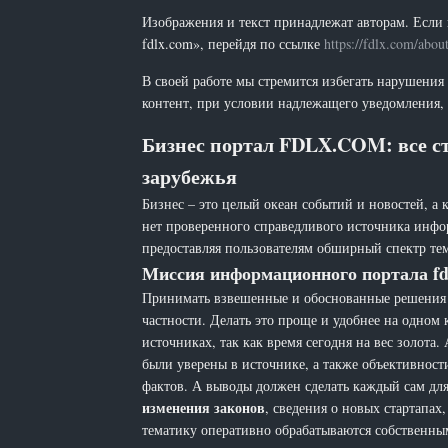
Изображения и текст принадлежат авторам. Если 
fdlx.com», перейдя по ссылке
https://fdlx.com/abou
В своей работе мы стремится избегать нарушения
контент, при условии надлежащего уведомления, 
Бизнес портал FDLX.COM: все ст
зарубежья
Бизнес – это целый океан событий и новостей, а 
нет проверенного справедливого источника инфо
предоставляя пользователям обширный спектр тем
Миссия информационного портала fd
Принимать взвешенные и обоснованные решения н
частности. Делать это проще и удобнее на одном
источниках, так как время сегодня на вес золот
были уверены в источнике, а также объективност
фактов. А выводы должен сделать каждый сам для 
изменения законов
, сведения о новых стартапа
тематику оперативно обрабатываются собственн