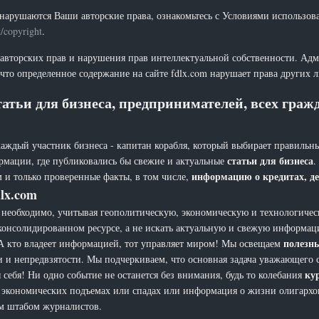
нарушаются Ваши авторские права, ознакомьтесь с Условиями использов
t/copyright
.
 авторских прав и нарушения прав интеллектуальной собственности. Адм
что определенное содержание на сайте fdlx.com нарушает права других 
атьи для бизнеса, предпринимателей, всех гра
каждый участник бизнеса - капитан корабля, который выбирает правильны
статьи для бизнеса
рмации, где публиковались бы свежие и актуальные
.
информацию о кредитах, де
 и только проверенные факты, в том числе,
lx.com
еобходимо, учитывая геополитическую, экономическую и технологическ
 консолидированном ресурсе, а не искать актуальную и свежую информац
полезн
а. А кто владеет информацией, тот управляет миром! Мы освещаем
и и непредвзятости. Мы подчеркиваем, что основная задача уважающего 
ку
себя! Ни одно событие не останется без внимания, будь то колебания
х, экономических подъемах или спадах или информация о жизни олигарх
ым штабом журналистов.