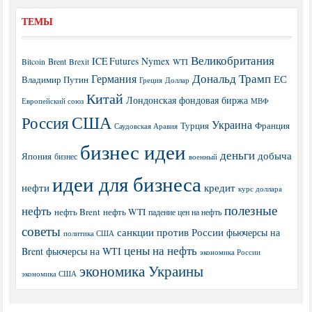
ТЕМЫ
Великобритания
ICE Futures
Nymex
Brent
WTI
Bitcoin
Brexit
Дональд Трамп
Германия
ЕС
Владимир Путин
Греция
Доллар
Китай
Лондонская фондовая биржа
МВФ
Европейский союз
США
Россия
Украина
Турция
Франция
Саудовская Аравия
бизнес идеи
деньги
добыча
Япония
бизнес
военный
идеи для бизнеса
нефти
кредит
курс доллара
полезные
нефть
нефть Brent
нефть WTI
падение цен на нефть
советы
санкции против России
фьючерсы на
политика США
цены на нефть
Brent
фьючерсы на WTI
экономика России
экономика Украины
экономика США