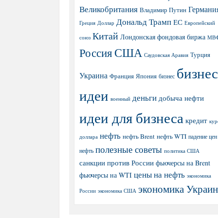
Великобритания
Германи
Владимир Путин
Дональд Трамп
ЕС
Греция
Доллар
Европейский
Китай
Лондонская фондовая биржа
МВ
союз
США
Россия
Турция
Саудовская Аравия
бизнес
Украина
Япония
Франция
бизнес
идеи
деньги
добыча нефти
военный
идеи для бизнеса
кредит
кур
нефть
нефть Brent
нефть WTI
доллара
падение цен
полезные советы
нефть
политика США
санкции против России
фьючерсы на Brent
цены на нефть
фьючерсы на WTI
экономика
экономика Украи
экономика США
России