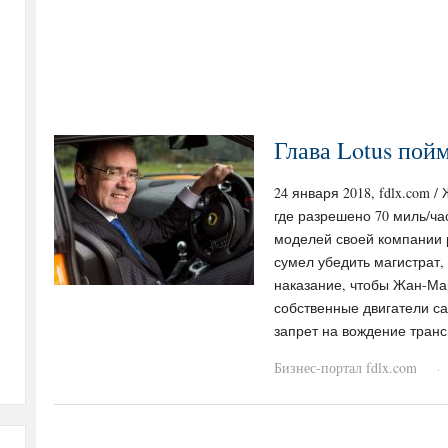
Глава Lotus пой
24 января 2018, fdlx.com 
где разрешено 70 миль/ча
моделей своей компании 
сумел убедить магистрат,
наказание, чтобы Жан-Ма
собственные двигатели с
запрет на вождение транс
Бизнес-портал fdlx.com
·