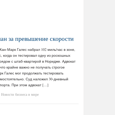
ман за превышение скорости
/ Жан-Марк Галес набрал 102 миль/час в зоне,
с, когда он тестировал одну из роскошных
рядом с штаб-квартирой в Норидже. Адвокат
 что крайне важно не получать строгое
рк Галес мог продолжать тестировать
амостоятельно. Суд наложил 30-дневный
порта. При этом адвокат […]
Новости бизнеса в мире