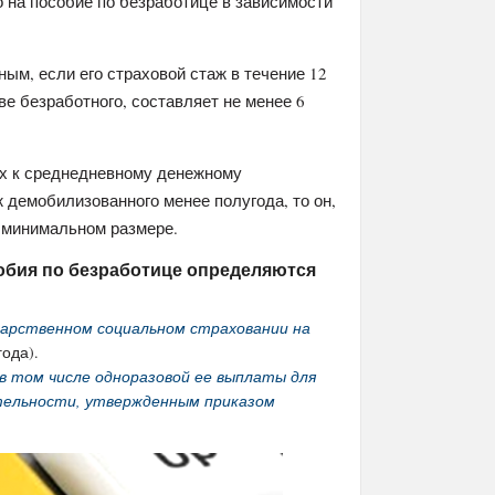
о на пособие по безработице в зависимости
ым, если его страховой стаж в течение 12
е безработного, составляет не менее 6
ах к среднедневному денежному
 демобилизованного менее полугода, то он,
в минимальном размере.
обия по безработице определяются
арственном социальном страховании на
ода).
в том числе одноразовой ее выплаты для
тельности, утвержденным приказом