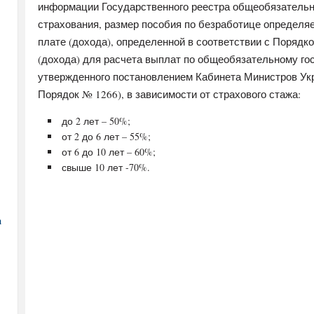
информации Государственного реестра общеобязательно
страхования, размер пособия по безработице определяе
плате (дохода), определенной в соответствии с Порядк
(дохода) для расчета выплат по общеобязательному г
утвержденного постановлением Кабинета Министров Укр
Порядок № 1266), в зависимости от страхового стажа:
до 2 лет – 50%;
от 2 до 6 лет – 55%;
от 6 до 10 лет – 60%;
свыше 10 лет -70%.
а