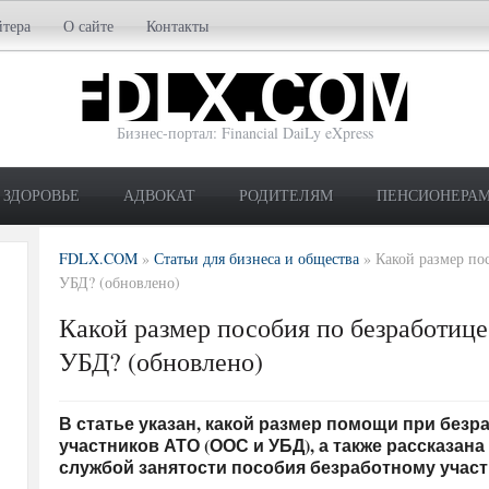
йтера
О сайте
Контакты
Бизнес-портал: Financial DaiLy eXpress
ЗДОРОВЬЕ
АДВОКАТ
РОДИТЕЛЯМ
ПЕНСИОНЕРА
FDLX.COM
»
Статьи для бизнеса и общества
»
Какой размер по
УБД? (обновлено)
Какой размер пособия по безработиц
УБД? (обновлено)
В статье указан, какой размер помощи при без
участников АТО (ООС и УБД), а также рассказан
службой занятости пособия безработному участ