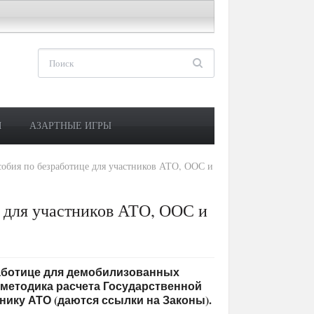
М
АЗАРТНЫЕ ИГРЫ
собия по безработице для участников АТО, ООС и
е для участников АТО, ООС и
работице для демобилизованных
а методика расчета Государственной
нику АТО (даются ссылки на Законы).