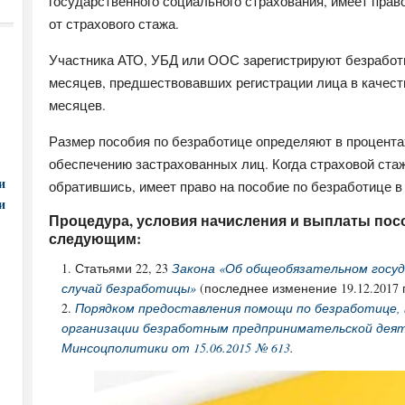
государственного социального страхования, имеет прав
от страхового стажа.
Участника АТО, УБД или ООС зарегистрируют безработн
месяцев, предшествовавших регистрации лица в качеств
месяцев.
Размер пособия по безработице определяют в процент
обеспечению застрахованных лиц. Когда страховой стаж
и
обратившись, имеет право на пособие по безработице 
и
Процедура, условия начисления и выплаты пос
следующим:
Статьями 22, 23
Закона «Об общеобязательном госуд
случай безработицы»
(последнее изменение 19.12.2017 г
Порядком предоставления помощи по безработице, 
организации безработным предпринимательской дея
Минсоцполитики от 15.06.2015 № 613
.