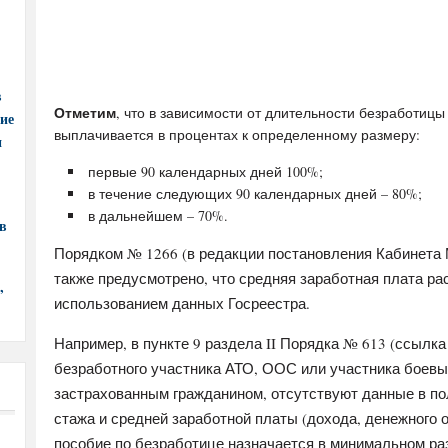
в
Отметим
, что в зависимости от длительности безработиц
ние
выплачивается в процентах к определенному размеру:
и
первые 90 календарных дней 100%;
в течение следующих 90 календарных дней – 80%;
в дальнейшем – 70%.
в
Порядком № 1266 (в редакции постановления Кабинета 
также предусмотрено, что средняя заработная плата ра
,
использованием данных Госреестра.
Например, в пункте 9 раздела II Порядка № 613 (ссылка
безработного участника АТО, ООС или участника боевы
застрахованным гражданином, отсутствуют данные в по
стажа и средней заработной платы (дохода, денежного 
пособие по безработице назначается в минимальном р