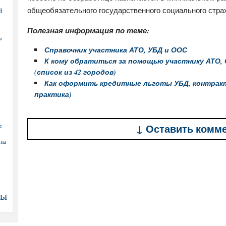
я
общеобязательного государственного социального стра
Полезная информация по теме:
Ф
Справочник участника АТО, УБД и ООС
К кому обратиться за помощью участнику АТО, О
(список из 42 городов)
Как оформить кредитные льготы УБД, контрактн
практика)
с
↓ Оставить комм
 на
ны