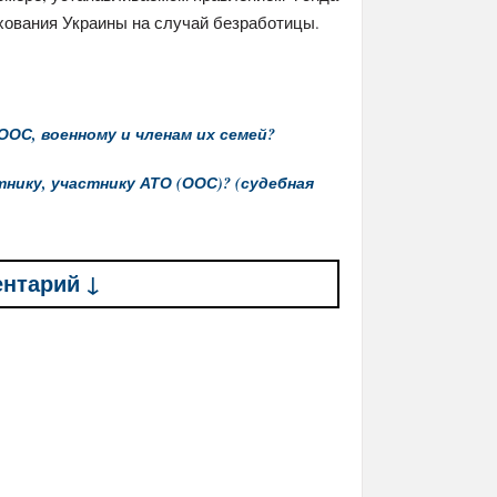
хования Украины на случай безработицы.
ОС, военному и членам их семей?
ику, участнику АТО (ООС)? (судебная
ентарий ↓