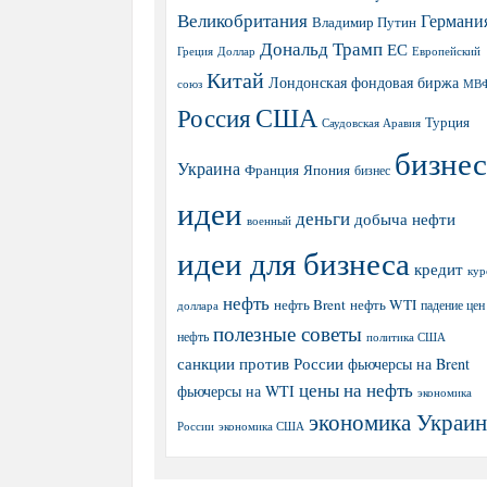
Великобритания
Германи
Владимир Путин
Дональд Трамп
ЕС
Греция
Доллар
Европейский
Китай
Лондонская фондовая биржа
МВ
союз
США
Россия
Турция
Саудовская Аравия
бизнес
Украина
Япония
Франция
бизнес
идеи
деньги
добыча нефти
военный
идеи для бизнеса
кредит
кур
нефть
нефть Brent
нефть WTI
доллара
падение цен
полезные советы
нефть
политика США
санкции против России
фьючерсы на Brent
цены на нефть
фьючерсы на WTI
экономика
экономика Украи
экономика США
России