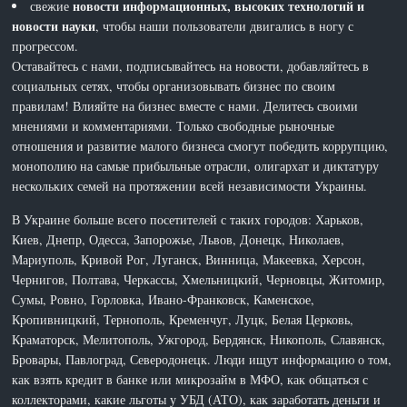
новости информационных, высоких технологий и
свежие
новости науки
, чтобы наши пользователи двигались в ногу с
прогрессом.
Оставайтесь с нами, подписывайтесь на новости, добавляйтесь в
социальных сетях, чтобы организовывать бизнес по своим
правилам! Влияйте на бизнес вместе с нами. Делитесь своими
мнениями и комментариями. Только свободные рыночные
отношения и развитие малого бизнеса смогут победить коррупцию,
монополию на самые прибыльные отрасли, олигархат и диктатуру
нескольких семей на протяжении всей независимости Украины.
В Украине больше всего посетителей с таких городов: Харьков,
Киев, Днепр, Одесса, Запорожье, Львов, Донецк, Николаев,
Мариуполь, Кривой Рог, Луганск, Винница, Макеевка, Херсон,
Чернигов, Полтава, Черкассы, Хмельницкий, Черновцы, Житомир,
Сумы, Ровно, Горловка, Ивано-Франковск, Каменское,
Кропивницкий, Тернополь, Кременчуг, Луцк, Белая Церковь,
Краматорск, Мелитополь, Ужгород, Бердянск, Никополь, Славянск,
Бровары, Павлоград, Северодонецк. Люди ищут информацию о том,
как взять кредит в банке или микрозайм в МФО, как общаться с
коллекторами, какие льготы у УБД (АТО), как заработать деньги и