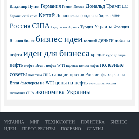
Дональд Трамп
Германия
ЕС
Владимир Путин
Греция
Доллар
Китай
Лондонская фондовая биржа
МВФ
Европейский союз
США
Россия
Украина
Турция
Франция
Саудовская Аравия
бизнес идеи
деньги
добыча
Япония
бизнес
военный
идеи для бизнеса
нефти
кредит
курс доллара
полезные
нефть
нефть Brent
нефть WTI
падение цен на нефть
советы
санкции против России
фьючерсы на
политика США
цены на нефть
Brent
фьючерсы на WTI
экономика России
экономика Украины
экономика США
УКРАИНА
МИР
ТЕХНОЛОГИИ
ПОЛИТИКА
БИЗНЕС
ИДЕИ
ПРЕСС-РЕЛИЗЫ
ПОЛЕЗНО
СТАТЬИ