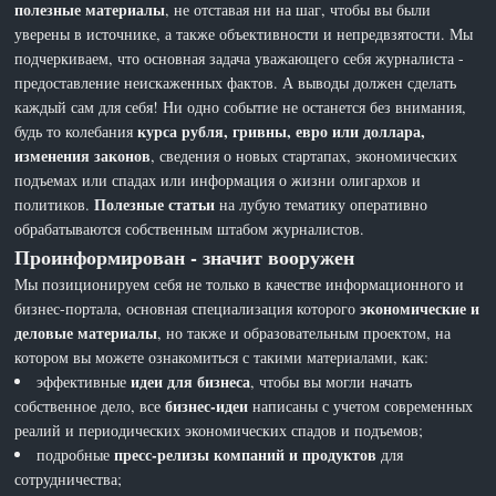
полезные материалы
, не отставая ни на шаг, чтобы вы были
уверены в источнике, а также объективности и непредвзятости. Мы
подчеркиваем, что основная задача уважающего себя журналиста -
предоставление неискаженных фактов. А выводы должен сделать
каждый сам для себя! Ни одно событие не останется без внимания,
курса рубля, гривны, евро или доллара,
будь то колебания
изменения законов
, сведения о новых стартапах, экономических
подъемах или спадах или информация о жизни олигархов и
Полезные статьи
политиков.
на лубую тематику оперативно
обрабатываются собственным штабом журналистов.
Проинформирован - значит вооружен
Мы позиционируем себя не только в качестве информационного и
экономические и
бизнес-портала, основная специализация которого
деловые материалы
, но также и образовательным проектом, на
котором вы можете ознакомиться с такими материалами, как:
идеи для бизнеса
эффективные
, чтобы вы могли начать
бизнес-идеи
собственное дело, все
написаны с учетом современных
реалий и периодических экономических спадов и подъемов;
пресс-релизы компаний и продуктов
подробные
для
сотрудничества;