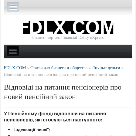
Бизнес-портал: Financial DaiLy eXpress
FDLX.COM
»
Статьи для бизнеса и общества
»
Личные деньги
»
Відповіді на питання пенсіонерів про новий пенсійний закон
Відповіді на питання пенсіонерів про
новий пенсійний закон
У Пенсійному фонді відповіли на питання
пенсіонерів, які стосуються наступного:
індексації пенсії;