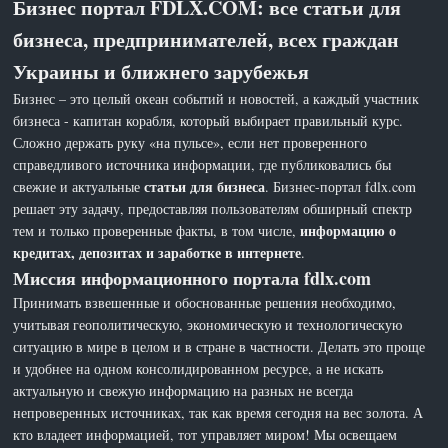
Бизнес портал FDLX.COM: все статьи для
бизнеса, предпринимателей, всех граждан
Украины и ближнего зарубежья
Бизнес – это целый океан событий и новостей, а каждый участник
бизнеса - капитан корабля, который выбирает правильный курс.
Сложно держать руку «на пульсе», если нет проверенного
справедливого источника информации, где публиковались бы
статьи для бизнеса
свежие и актуальные
. Бизнес-портал fdlx.com
решает эту задачу, предоставляя пользователям обширный спектр
информацию о
тем и только проверенные факты, в том числе,
кредитах, депозитах и заработке в интернете
.
Миссия информационного портала fdlx.com
Принимать взвешенные и обоснованные решения необходимо,
учитывая геополитическую, экономическую и технологическую
ситуацию в мире в целом и в стране в частности. Делать это проще
и удобнее на одном консолидированном ресурсе, а не искать
актуальную и свежую информацию на разных не всегда
непроверенных источниках, так как время сегодня на вес золота. А
кто владеет информацией, тот управляет миром! Мы освещаем