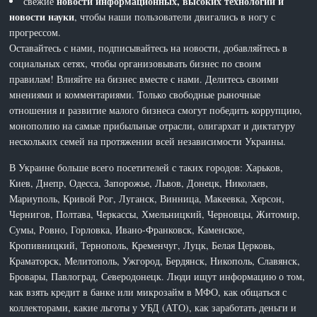
новости информационных, высоких технологий и
свежие
новости науки
, чтобы наши пользователи двигались в ногу с
прогрессом.
Оставайтесь с нами, подписывайтесь на новости, добавляйтесь в
социальных сетях, чтобы организовывать бизнес по своим
правилам! Влияйте на бизнес вместе с нами. Делитесь своими
мнениями и комментариями. Только свободные рыночные
отношения и развитие малого бизнеса смогут победить коррупцию,
монополию на самые прибыльные отрасли, олигархат и диктатуру
нескольких семей на протяжении всей независимости Украины.
В Украине больше всего посетителей с таких городов: Харьков,
Киев, Днепр, Одесса, Запорожье, Львов, Донецк, Николаев,
Мариуполь, Кривой Рог, Луганск, Винница, Макеевка, Херсон,
Чернигов, Полтава, Черкассы, Хмельницкий, Черновцы, Житомир,
Сумы, Ровно, Горловка, Ивано-Франковск, Каменское,
Кропивницкий, Тернополь, Кременчуг, Луцк, Белая Церковь,
Краматорск, Мелитополь, Ужгород, Бердянск, Никополь, Славянск,
Бровары, Павлоград, Северодонецк. Люди ищут информацию о том,
как взять кредит в банке или микрозайм в МФО, как общаться с
коллекторами, какие льготы у УБД (АТО), как заработать деньги и