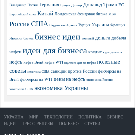
Дональд Трамп
Германия
ЕС
Владимир Путин
Греция
Доллар
Китай
Лондонская фондовая биржа
МВФ
Европейский союз
США
Россия
Украина
Турция
Франция
Саудовская Аравия
бизнес идеи
деньги
добыча
Япония
бизнес
военный
идеи для бизнеса
нефти
кредит
курс доллара
полезные
нефть
нефть Brent
нефть WTI
падение цен на нефть
советы
санкции против России
фьючерсы на
политика США
цены на нефть
Brent
фьючерсы на WTI
экономика России
экономика Украины
экономика США
УКРАИНА
МИР
ТЕХНОЛОГИИ
ПОЛИТИКА
БИЗНЕС
ИДЕИ
ПРЕСС-РЕЛИЗЫ
ПОЛЕЗНО
СТАТЬИ