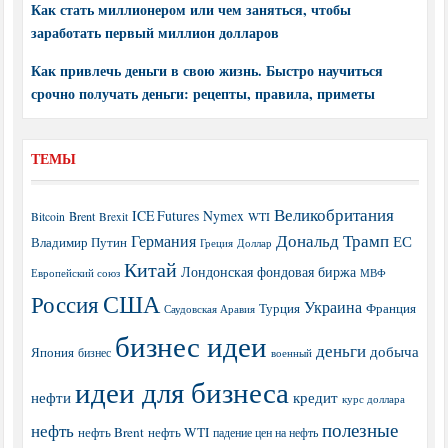
Как стать миллионером или чем заняться, чтобы
заработать первый миллион долларов
Как привлечь деньги в свою жизнь. Быстро научиться
срочно получать деньги: рецепты, правила, приметы
ТЕМЫ
Великобритания
ICE Futures
Nymex
Brent
WTI
Bitcoin
Brexit
Дональд Трамп
Германия
ЕС
Владимир Путин
Греция
Доллар
Китай
Лондонская фондовая биржа
МВФ
Европейский союз
США
Россия
Украина
Турция
Франция
Саудовская Аравия
бизнес идеи
деньги
добыча
Япония
бизнес
военный
идеи для бизнеса
нефти
кредит
курс доллара
полезные
нефть
нефть Brent
нефть WTI
падение цен на нефть