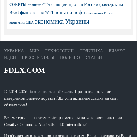
советы
санкции против России
фьючерсы на
политика США
цены на нефть
Brent
фьючерсы на WTI
экономика России
экономика Украины
экономика США
УКРАИНА
МИР
ТЕХНОЛОГИИ
ПОЛИТИКА
БИЗНЕС
ИДЕИ
ПРЕСС-РЕЛИЗЫ
ПОЛЕЗНО
СТАТЬИ
FDLX.COM
© 2014-2026
Бизнес-портал fdlx.com
. При использовании
материалов Бизнес-портала fdlx.com активная ссылка на сайт
обязательна!
Все материалы на этом сайте размещены на условиях лицензии
Creative Commons Attribution 4.0 International.
Изображения и текст принадлежат авторам. Если нарушаются Ваши