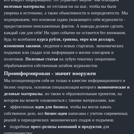
полезные материалы
, не отставая ни на шаг, чтобы вы были
уверены в источнике, а также объективности и непредвзятости. Мы
подчеркиваем, что основная задача уважающего себя журналиста -
предоставление неискаженных фактов. А выводы должен сделать
каждый сам для себя! Ни одно событие не останется без внимания,
курса рубля, гривны, евро или доллара,
будь то колебания
изменения законов
, сведения о новых стартапах, экономических
подъемах или спадах или информация о жизни олигархов и
Полезные статьи
политиков.
на лубую тематику оперативно
обрабатываются собственным штабом журналистов.
Проинформирован - значит вооружен
Мы позиционируем себя не только в качестве информационного и
экономические и
бизнес-портала, основная специализация которого
деловые материалы
, но также и образовательным проектом, на
котором вы можете ознакомиться с такими материалами, как:
идеи для бизнеса
эффективные
, чтобы вы могли начать
бизнес-идеи
собственное дело, все
написаны с учетом современных
реалий и периодических экономических спадов и подъемов;
пресс-релизы компаний и продуктов
подробные
для
сотрудничества;