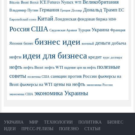
Великобритания
ICE Futures
Nymex
Brent
WTI
Bitcoin
Brexit
Дональд Трамп
Германия
ЕС
Владимир Путин
Греция
Доллар
Китай
Лондонская фондовая биржа
МВФ
Европейский союз
США
Россия
Украина
Турция
Франция
Саудовская Аравия
бизнес идеи
деньги
добыча
Япония
бизнес
военный
идеи для бизнеса
нефти
кредит
курс доллара
полезные
нефть
нефть Brent
нефть WTI
падение цен на нефть
советы
санкции против России
фьючерсы на
политика США
цены на нефть
Brent
фьючерсы на WTI
экономика России
экономика Украины
экономика США
УКРАИНА
МИР
ТЕХНОЛОГИИ
ПОЛИТИКА
БИЗНЕС
ИДЕИ
ПРЕСС-РЕЛИЗЫ
ПОЛЕЗНО
СТАТЬИ