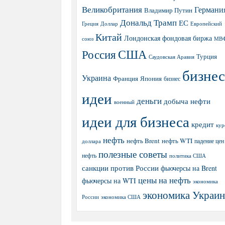
Великобритания
Германи
Владимир Путин
Дональд Трамп
ЕС
Греция
Доллар
Европейский
Китай
Лондонская фондовая биржа
МВ
союз
США
Россия
Турция
Саудовская Аравия
бизнес
Украина
Япония
Франция
бизнес
идеи
деньги
добыча нефти
военный
идеи для бизнеса
кредит
кур
нефть
нефть Brent
нефть WTI
доллара
падение цен
полезные советы
нефть
политика США
санкции против России
фьючерсы на Brent
цены на нефть
фьючерсы на WTI
экономика
экономика Украи
экономика США
России