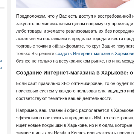
Предположим, что у Вас есть доступ к востребованной 
закупать по минимальным ценам напрямую у производит
либо товары и желаете реализовывать их без посредник
локальными поставками в пределах города и вести про
торговые точки в offline-формате, то круг Ваших покупат
только Вы решите
создать Интернет-магазин в Харьков
и
бизнес не только на всеукраинском рынке, но и на меж
и
Создание Интернет-магазина в Харькове: о
Если сайт правильно SEO-оптимизирован, то он будет п
поисковых систем у каждого пользователя, ищущего и
соответствуют тематике вашей деятельности.
Например, ваш главный офис располагается в Харьков
эффективно настроить и продвинуть ИМ, то его страниц
ищет новые покрышки в Харькове, но и людям, которые
зимние шины для Honda в Киеве» или «заказать новую р