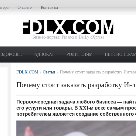
йтера
О сайте
Контакты
Бизнес-портал: Financial DaiLy eXpress
ЗДОРОВЬЕ
АДВОКАТ
РОДИТЕЛЯМ
ПЕНСИОНЕРА
FDLX.COM
»
Статьи
»
Почему стоит заказать разработку Интер
Почему стоит заказать разработку Ин
Первоочередная задача любого бизнеса — найт
его услуги или товары. В XXI-м веке самым пр
потребителем является создание собственного 