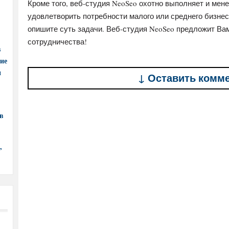
Кроме того, веб-студия NeoSeo охотно выполняет и ме
удовлетворить потребности малого или среднего бизне
опишите суть задачи. Веб-студия NeoSeo предложит В
сотрудничества!
в
ние
и
↓ Оставить комм
в
,