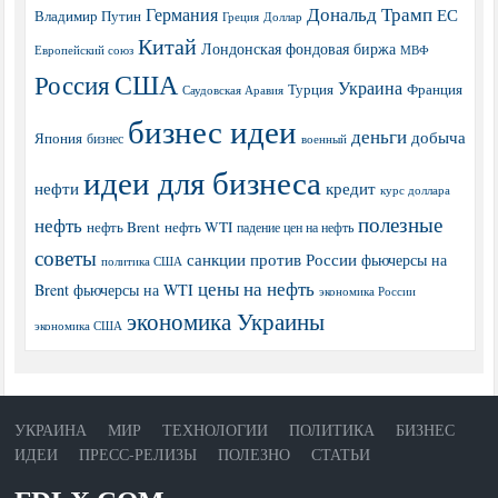
Дональд Трамп
Германия
ЕС
Владимир Путин
Греция
Доллар
Китай
Лондонская фондовая биржа
МВФ
Европейский союз
США
Россия
Украина
Турция
Франция
Саудовская Аравия
бизнес идеи
деньги
добыча
Япония
бизнес
военный
идеи для бизнеса
нефти
кредит
курс доллара
полезные
нефть
нефть Brent
нефть WTI
падение цен на нефть
советы
санкции против России
фьючерсы на
политика США
цены на нефть
Brent
фьючерсы на WTI
экономика России
экономика Украины
экономика США
УКРАИНА
МИР
ТЕХНОЛОГИИ
ПОЛИТИКА
БИЗНЕС
ИДЕИ
ПРЕСС-РЕЛИЗЫ
ПОЛЕЗНО
СТАТЬИ