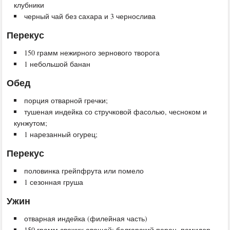
клубники
черный чай без сахара и 3 чернослива
Перекус
150 грамм нежирного зернового творога
1 небольшой банан
Обед
порция отварной гречки;
тушеная индейка со стручковой фасолью, чесноком и
кунжутом;
1 нарезанный огурец;
Перекус
половинка грейпфрута или помело
1 сезонная груша
Ужин
отварная индейка (филейная часть)
150 грамм свежих овощей: болгарский перец, помидор,