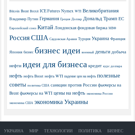
Великобритания
ICE Futures
Nymex
Brent
WTI
Bitcoin
Brexit
Дональд Трамп
Германия
ЕС
Владимир Путин
Греция
Доллар
Китай
Лондонская фондовая биржа
МВФ
Европейский союз
США
Россия
Украина
Турция
Франция
Саудовская Аравия
бизнес идеи
деньги
добыча
Япония
бизнес
военный
идеи для бизнеса
нефти
кредит
курс доллара
полезные
нефть
нефть Brent
нефть WTI
падение цен на нефть
советы
санкции против России
фьючерсы на
политика США
цены на нефть
Brent
фьючерсы на WTI
экономика России
экономика Украины
экономика США
УКРАИНА
МИР
ТЕХНОЛОГИИ
ПОЛИТИКА
БИЗНЕС