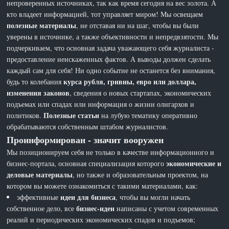
непроверенных источниках, так как время сегодня на вес золота. А
кто владеет информацией, тот управляет миром! Мы освещаем
полезные материалы
, не отставая ни на шаг, чтобы вы были
уверены в источнике, а также объективности и непредвзятости. Мы
подчеркиваем, что основная задача уважающего себя журналиста -
предоставление неискаженных фактов. А выводы должен сделать
каждый сам для себя! Ни одно событие не останется без внимания,
курса рубля, гривны, евро или доллара,
будь то колебания
изменения законов
, сведения о новых стартапах, экономических
подъемах или спадах или информация о жизни олигархов и
Полезные статьи
политиков.
на лубую тематику оперативно
обрабатываются собственным штабом журналистов.
Проинформирован - значит вооружен
Мы позиционируем себя не только в качестве информационного и
экономические и
бизнес-портала, основная специализация которого
деловые материалы
, но также и образовательным проектом, на
котором вы можете ознакомиться с такими материалами, как:
идеи для бизнеса
эффективные
, чтобы вы могли начать
бизнес-идеи
собственное дело, все
написаны с учетом современных
реалий и периодических экономических спадов и подъемов;