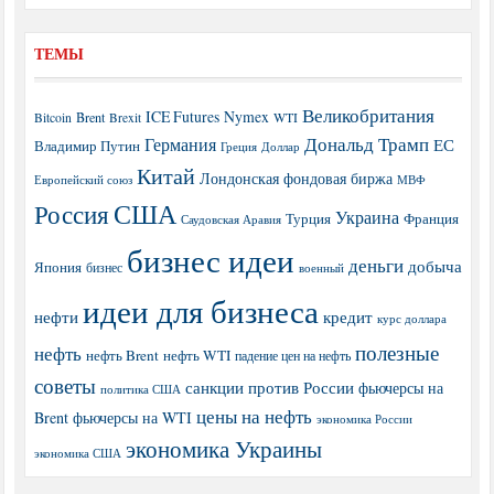
ТЕМЫ
Великобритания
ICE Futures
Nymex
Brent
WTI
Bitcoin
Brexit
Дональд Трамп
Германия
ЕС
Владимир Путин
Греция
Доллар
Китай
Лондонская фондовая биржа
МВФ
Европейский союз
США
Россия
Украина
Турция
Франция
Саудовская Аравия
бизнес идеи
деньги
добыча
Япония
бизнес
военный
идеи для бизнеса
нефти
кредит
курс доллара
полезные
нефть
нефть Brent
нефть WTI
падение цен на нефть
советы
санкции против России
фьючерсы на
политика США
цены на нефть
Brent
фьючерсы на WTI
экономика России
экономика Украины
экономика США