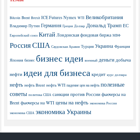
Великобритания
ICE Futures
Nymex
Brent
WTI
Bitcoin
Brexit
Дональд Трамп
Германия
ЕС
Владимир Путин
Греция
Доллар
Китай
Лондонская фондовая биржа
МВФ
Европейский союз
США
Россия
Украина
Турция
Франция
Саудовская Аравия
бизнес идеи
деньги
добыча
Япония
бизнес
военный
идеи для бизнеса
нефти
кредит
курс доллара
полезные
нефть
нефть Brent
нефть WTI
падение цен на нефть
советы
санкции против России
фьючерсы на
политика США
цены на нефть
Brent
фьючерсы на WTI
экономика России
экономика Украины
экономика США