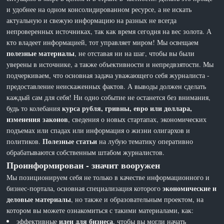
и удобнее на одном консолидированном ресурсе, а не искать
актуальную и свежую информацию на разных не всегда
непроверенных источниках, так как время сегодня на вес золота. А
кто владеет информацией, тот управляет миром! Мы освещаем
полезные материалы
, не отставая ни на шаг, чтобы вы были
уверены в источнике, а также объективности и непредвзятости. Мы
подчеркиваем, что основная задача уважающего себя журналиста -
предоставление неискаженных фактов. А выводы должен сделать
каждый сам для себя! Ни одно событие не останется без внимания,
курса рубля, гривны, евро или доллара,
будь то колебания
изменения законов
, сведения о новых стартапах, экономических
подъемах или спадах или информация о жизни олигархов и
Полезные статьи
политиков.
на лубую тематику оперативно
обрабатываются собственным штабом журналистов.
Проинформирован - значит вооружен
Мы позиционируем себя не только в качестве информационного и
экономические и
бизнес-портала, основная специализация которого
деловые материалы
, но также и образовательным проектом, на
котором вы можете ознакомиться с такими материалами, как:
идеи для бизнеса
эффективные
, чтобы вы могли начать