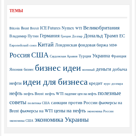
ТЕМЫ
Великобритания
ICE Futures
Nymex
Brent
WTI
Bitcoin
Brexit
Дональд Трамп
Германия
ЕС
Владимир Путин
Греция
Доллар
Китай
Лондонская фондовая биржа
МВФ
Европейский союз
США
Россия
Украина
Турция
Франция
Саудовская Аравия
бизнес идеи
деньги
добыча
Япония
бизнес
военный
идеи для бизнеса
нефти
кредит
курс доллара
полезные
нефть
нефть Brent
нефть WTI
падение цен на нефть
советы
санкции против России
фьючерсы на
политика США
цены на нефть
Brent
фьючерсы на WTI
экономика России
экономика Украины
экономика США