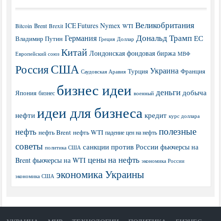
Великобритания
ICE Futures
Nymex
Brent
WTI
Bitcoin
Brexit
Дональд Трамп
Германия
ЕС
Владимир Путин
Греция
Доллар
Китай
Лондонская фондовая биржа
МВФ
Европейский союз
США
Россия
Украина
Турция
Франция
Саудовская Аравия
бизнес идеи
деньги
добыча
Япония
бизнес
военный
идеи для бизнеса
нефти
кредит
курс доллара
полезные
нефть
нефть Brent
нефть WTI
падение цен на нефть
советы
санкции против России
фьючерсы на
политика США
цены на нефть
Brent
фьючерсы на WTI
экономика России
экономика Украины
экономика США