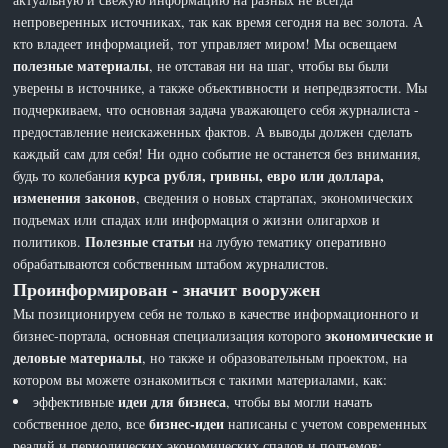
непроверенных источниках, так как время сегодня на вес золота. А
кто владеет информацией, тот управляет миром! Мы освещаем
полезные материалы
, не отставая ни на шаг, чтобы вы были
уверены в источнике, а также объективности и непредвзятости. Мы
подчеркиваем, что основная задача уважающего себя журналиста -
предоставление неискаженных фактов. А выводы должен сделать
каждый сам для себя! Ни одно событие не останется без внимания,
курса рубля, гривны, евро или доллара,
будь то колебания
изменения законов
, сведения о новых стартапах, экономических
подъемах или спадах или информация о жизни олигархов и
Полезные статьи
политиков.
на лубую тематику оперативно
обрабатываются собственным штабом журналистов.
Проинформирован - значит вооружен
Мы позиционируем себя не только в качестве информационного и
экономические и
бизнес-портала, основная специализация которого
деловые материалы
, но также и образовательным проектом, на
котором вы можете ознакомиться с такими материалами, как:
идеи для бизнеса
эффективные
, чтобы вы могли начать
бизнес-идеи
собственное дело, все
написаны с учетом современных
реалий и периодических экономических спадов и подъемов;