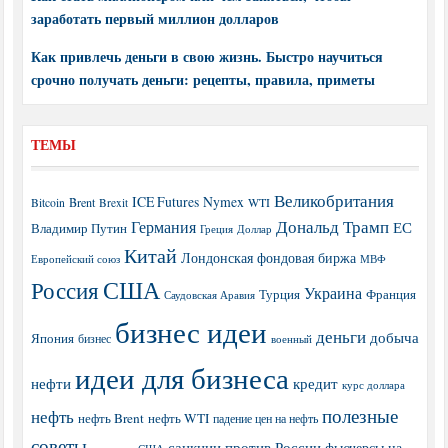
заработать первый миллион долларов
Как привлечь деньги в свою жизнь. Быстро научиться
срочно получать деньги: рецепты, правила, приметы
ТЕМЫ
Великобритания
ICE Futures
Nymex
Brent
WTI
Bitcoin
Brexit
Дональд Трамп
Германия
ЕС
Владимир Путин
Греция
Доллар
Китай
Лондонская фондовая биржа
МВФ
Европейский союз
США
Россия
Украина
Турция
Франция
Саудовская Аравия
бизнес идеи
деньги
добыча
Япония
бизнес
военный
идеи для бизнеса
нефти
кредит
курс доллара
полезные
нефть
нефть Brent
нефть WTI
падение цен на нефть
советы
санкции против России
фьючерсы на