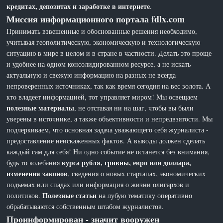
кредитах, депозитах и заработке в интернете
.
Миссия информационного портала fdlx.com
Принимать взвешенные и обоснованные решения необходимо,
учитывая геополитическую, экономическую и технологическую
ситуацию в мире в целом и в стране в частности. Делать это проще
и удобнее на одном консолидированном ресурсе, а не искать
актуальную и свежую информацию на разных не всегда
непроверенных источниках, так как время сегодня на вес золота. А
кто владеет информацией, тот управляет миром! Мы освещаем
полезные материалы
, не отставая ни на шаг, чтобы вы были
уверены в источнике, а также объективности и непредвзятости. Мы
подчеркиваем, что основная задача уважающего себя журналиста -
предоставление неискаженных фактов. А выводы должен сделать
каждый сам для себя! Ни одно событие не останется без внимания,
курса рубля, гривны, евро или доллара,
будь то колебания
изменения законов
, сведения о новых стартапах, экономических
подъемах или спадах или информация о жизни олигархов и
Полезные статьи
политиков.
на лубую тематику оперативно
обрабатываются собственным штабом журналистов.
Проинформирован - значит вооружен