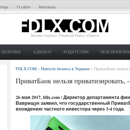
йтера
О сайте
Контакты
Бизнес-портал: Financial DaiLy eXpress
ЗДОРОВЬЕ
АДВОКАТ
РОДИТЕЛЯМ
ПЕНСИОНЕРА
FDLX.COM
»
Новости бизнеса в Украине
»
ПриватБанк нельзя
ПриватБанк нельзя приватизировать,
26 мая 2017, fdlx.com / Директор департамента 
Ваврищук заявил, что государственный ПриватБ
вхождению частного инвестора через 3-4 года.