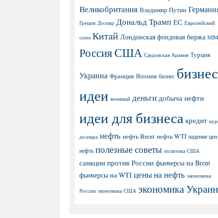
Великобритания
Германи
Владимир Путин
Дональд Трамп
ЕС
Греция
Доллар
Европейский
Китай
Лондонская фондовая биржа
МВ
союз
США
Россия
Турция
Саудовская Аравия
бизнес
Украина
Япония
Франция
бизнес
идеи
деньги
добыча нефти
военный
идеи для бизнеса
кредит
кур
нефть
нефть Brent
нефть WTI
доллара
падение цен
полезные советы
нефть
политика США
санкции против России
фьючерсы на Brent
цены на нефть
фьючерсы на WTI
экономика
экономика Украи
экономика США
России