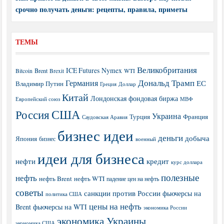
срочно получать деньги: рецепты, правила, приметы
ТЕМЫ
Великобритания
ICE Futures
Nymex
Brent
WTI
Bitcoin
Brexit
Дональд Трамп
Германия
ЕС
Владимир Путин
Греция
Доллар
Китай
Лондонская фондовая биржа
МВФ
Европейский союз
США
Россия
Украина
Турция
Франция
Саудовская Аравия
бизнес идеи
деньги
добыча
Япония
бизнес
военный
идеи для бизнеса
нефти
кредит
курс доллара
полезные
нефть
нефть Brent
нефть WTI
падение цен на нефть
советы
санкции против России
фьючерсы на
политика США
цены на нефть
Brent
фьючерсы на WTI
экономика России
экономика Украины
экономика США