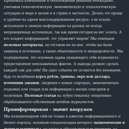
Принимать взвешенные и обоснованные решения необходимо,
учитывая геополитическую, экономическую и технологическую
ситуацию в мире в целом и в стране в частности. Делать это проще
и удобнее на одном консолидированном ресурсе, а не искать
актуальную и свежую информацию на разных не всегда
непроверенных источниках, так как время сегодня на вес золота. А
кто владеет информацией, тот управляет миром! Мы освещаем
полезные материалы
, не отставая ни на шаг, чтобы вы были
уверены в источнике, а также объективности и непредвзятости. Мы
подчеркиваем, что основная задача уважающего себя журналиста -
предоставление неискаженных фактов. А выводы должен сделать
каждый сам для себя! Ни одно событие не останется без внимания,
курса рубля, гривны, евро или доллара,
будь то колебания
изменения законов
, сведения о новых стартапах, экономических
подъемах или спадах или информация о жизни олигархов и
Полезные статьи
политиков.
на лубую тематику оперативно
обрабатываются собственным штабом журналистов.
Проинформирован - значит вооружен
Мы позиционируем себя не только в качестве информационного и
экономические и
бизнес-портала, основная специализация которого
деловые материалы
, но также и образовательным проектом, на