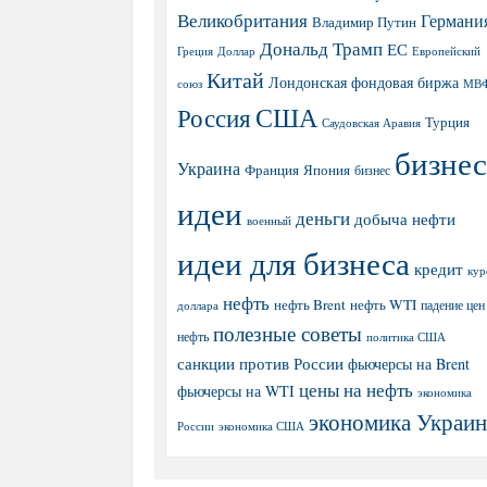
Великобритания
Германи
Владимир Путин
Дональд Трамп
ЕС
Греция
Доллар
Европейский
Китай
Лондонская фондовая биржа
МВ
союз
США
Россия
Турция
Саудовская Аравия
бизнес
Украина
Япония
Франция
бизнес
идеи
деньги
добыча нефти
военный
идеи для бизнеса
кредит
кур
нефть
нефть Brent
нефть WTI
доллара
падение цен
полезные советы
нефть
политика США
санкции против России
фьючерсы на Brent
цены на нефть
фьючерсы на WTI
экономика
экономика Украи
экономика США
России