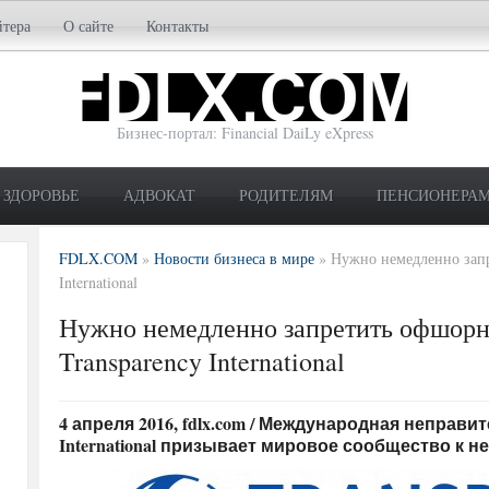
йтера
О сайте
Контакты
Бизнес-портал: Financial DaiLy eXpress
ЗДОРОВЬЕ
АДВОКАТ
РОДИТЕЛЯМ
ПЕНСИОНЕРА
FDLX.COM
»
Новости бизнеса в мире
»
Нужно немедленно запр
International
Нужно немедленно запретить офшор
Transparency International
4 апреля 2016, fdlx.com / Международная неправи
International призывает мировое сообщество к 