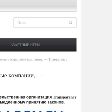
М
АЗАРТНЫЕ ИГРЫ
етить офшорные компании, — Transparency
ные компании, —
тельственная организация Transparency
немедленному принятию законов.