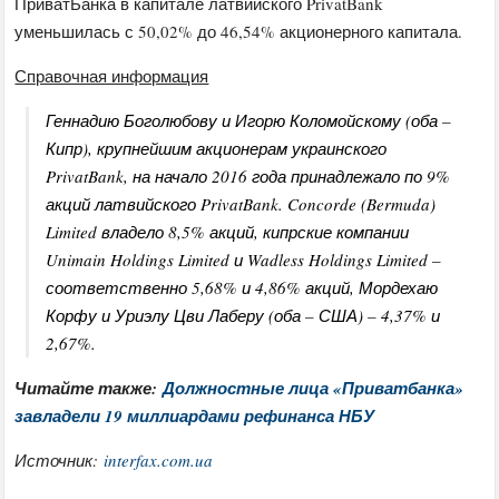
ПриватБанка в капитале латвийского PrivatBank
уменьшилась с 50,02% до 46,54% акционерного капитала.
Справочная информация
Геннадию Боголюбову и Игорю Коломойскому (оба –
Кипр), крупнейшим акционерам украинского
PrivatBank, на начало 2016 года принадлежало по 9%
акций латвийского PrivatBank. Concorde (Bermuda)
Limited владело 8,5% акций, кипрские компании
Unimain Holdings Limited и Wadless Holdings Limited –
соответственно 5,68% и 4,86% акций, Мордехаю
Корфу и Уриэлу Цви Лаберу (оба – США) – 4,37% и
2,67%.
Читайте также:
Должностные лица «Приватбанка»
завладели 19 миллиардами рефинанса НБУ
Источник:
interfax.com.ua