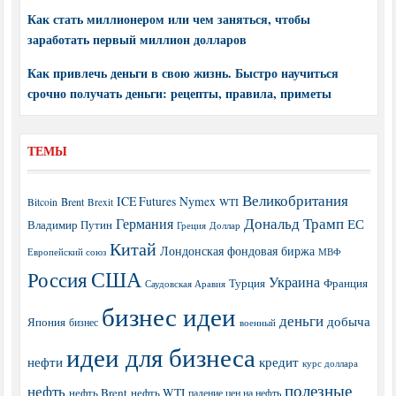
Как стать миллионером или чем заняться, чтобы
заработать первый миллион долларов
Как привлечь деньги в свою жизнь. Быстро научиться
срочно получать деньги: рецепты, правила, приметы
ТЕМЫ
Великобритания
ICE Futures
Nymex
Brent
WTI
Bitcoin
Brexit
Дональд Трамп
Германия
ЕС
Владимир Путин
Греция
Доллар
Китай
Лондонская фондовая биржа
МВФ
Европейский союз
США
Россия
Украина
Турция
Франция
Саудовская Аравия
бизнес идеи
деньги
добыча
Япония
бизнес
военный
идеи для бизнеса
нефти
кредит
курс доллара
полезные
нефть
нефть Brent
нефть WTI
падение цен на нефть