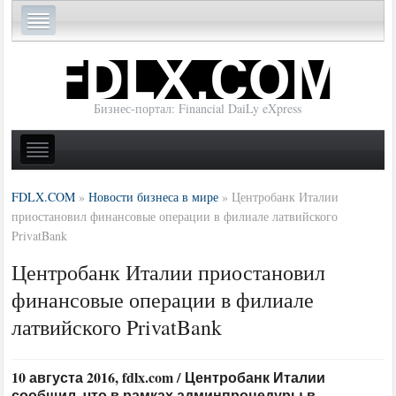
Бизнес-портал: Financial DaiLy eXpress
FDLX.COM
»
Новости бизнеса в мире
»
Центробанк Италии
приостановил финансовые операции в филиале латвийского
PrivatBank
Центробанк Италии приостановил
финансовые операции в филиале
латвийского PrivatBank
10 августа 2016, fdlx.com / Центробанк Италии
сообщил, что в рамках админпроцедуры в