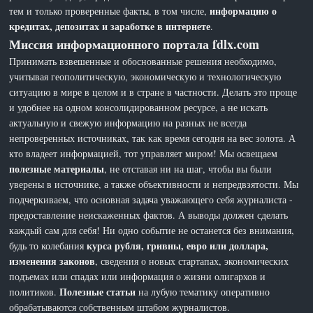
информацию о
тем и только проверенные факты, в том числе,
кредитах, депозитах и заработке в интернете
.
Миссия информационного портала fdlx.com
Принимать взвешенные и обоснованные решения необходимо,
учитывая геополитическую, экономическую и технологическую
ситуацию в мире в целом и в стране в частности. Делать это проще
и удобнее на одном консолидированном ресурсе, а не искать
актуальную и свежую информацию на разных не всегда
непроверенных источниках, так как время сегодня на вес золота. А
кто владеет информацией, тот управляет миром! Мы освещаем
полезные материалы
, не отставая ни на шаг, чтобы вы были
уверены в источнике, а также объективности и непредвзятости. Мы
подчеркиваем, что основная задача уважающего себя журналиста -
предоставление неискаженных фактов. А выводы должен сделать
каждый сам для себя! Ни одно событие не останется без внимания,
курса рубля, гривны, евро или доллара,
будь то колебания
изменения законов
, сведения о новых стартапах, экономических
подъемах или спадах или информация о жизни олигархов и
Полезные статьи
политиков.
на лубую тематику оперативно
обрабатываются собственным штабом журналистов.