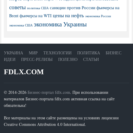
советы
санкции против России
фьючерсы на
политика США
цены на нефть
Brent
фьючерсы на WTI
экономика России
экономика Украины
экономика США
УКРАИНА
МИР
ТЕХНОЛОГИИ
ПОЛИТИКА
БИЗНЕС
ИДЕИ
ПРЕСС-РЕЛИЗЫ
ПОЛЕЗНО
СТАТЬИ
FDLX.COM
© 2014-2026
Бизнес-портал fdlx.com
. При использовании
материалов Бизнес-портала fdlx.com активная ссылка на сайт
обязательна!
Все материалы на этом сайте размещены на условиях лицензии
Creative Commons Attribution 4.0 International.