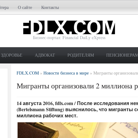
йтера
О сайте
Контакты
Бизнес-портал: Financial DaiLy eXpress
ЗДОРОВЬЕ
АДВОКАТ
РОДИТЕЛЯМ
ПЕНСИОНЕРА
FDLX.COM
»
Новости бизнеса в мире
»
Мигранты организовали
Мигранты организовали 2 миллиона р
14 августа 2016, fdlx.com / После исследования
(Bertelsmann Stiftung) выяснилось, что мигранты
миллиона рабочих мест.