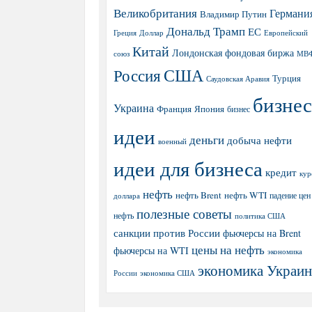
Великобритания
Германи
Владимир Путин
Дональд Трамп
ЕС
Греция
Доллар
Европейский
Китай
Лондонская фондовая биржа
МВ
союз
США
Россия
Турция
Саудовская Аравия
бизнес
Украина
Япония
Франция
бизнес
идеи
деньги
добыча нефти
военный
идеи для бизнеса
кредит
кур
нефть
нефть Brent
нефть WTI
доллара
падение цен
полезные советы
нефть
политика США
санкции против России
фьючерсы на Brent
цены на нефть
фьючерсы на WTI
экономика
экономика Украи
экономика США
России