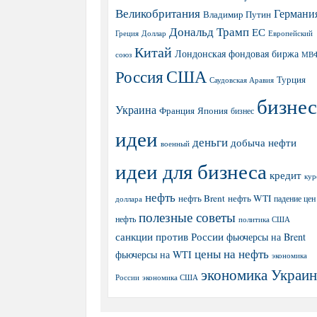
Великобритания
Германи
Владимир Путин
Дональд Трамп
ЕС
Греция
Доллар
Европейский
Китай
Лондонская фондовая биржа
МВ
союз
США
Россия
Турция
Саудовская Аравия
бизнес
Украина
Япония
Франция
бизнес
идеи
деньги
добыча нефти
военный
идеи для бизнеса
кредит
кур
нефть
нефть Brent
нефть WTI
доллара
падение цен
полезные советы
нефть
политика США
санкции против России
фьючерсы на Brent
цены на нефть
фьючерсы на WTI
экономика
экономика Украи
экономика США
России