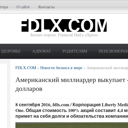
йтера
О сайте
Контакты
Бизнес-портал: Financial DaiLy eXpress
ЗДОРОВЬЕ
АДВОКАТ
РОДИТЕЛЯМ
ПЕНСИОНЕРА
FDLX.COM
»
Новости бизнеса в мире
»
Американский миллиард
Американский миллиардер выкупает 
долларов
8 сентября 2016, fdlx.com / Корпорация Liberty Me
One. Общая стоимость 100% акций составит 4,4 м
примет на себя долги и обязательства компании