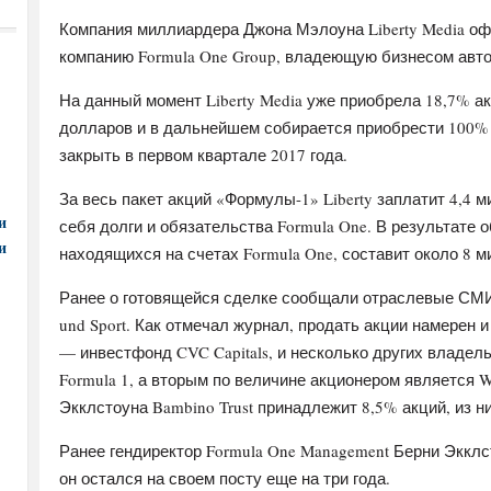
Компания миллиардера Джона Мэлоуна Liberty Media оф
компанию Formula One Group, владеющую бизнесом авто
На данный момент Liberty Media уже приобрела 18,7% а
долларов и в дальнейшем собирается приобрести 100%
закрыть в первом квартале 2017 года.
За весь пакет акций «Формулы-1» Liberty заплатит 4,4 
и
себя долги и обязательства Formula One. В результате 
и
находящихся на счетах Formula One, составит около 8 
Ранее о готовящейся сделке сообщали отраслевые СМИ,
und Sport. Как отмечал журнал, продать акции намерен 
— инвестфонд CVC Capitals, и несколько других владе
Formula 1, а вторым по величине акционером является Wa
Экклстоуна Bambino Trust принадлежит 8,5% акций, из н
Ранее гендиректор Formula One Management Берни Экклсто
он остался на своем посту еще на три года.