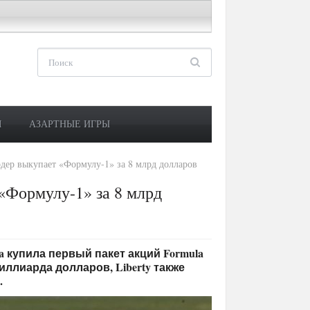
М
АЗАРТНЫЕ ИГРЫ
ер выкупает «Формулу-1» за 8 млрд долларов
«Формулу-1» за 8 млрд
dia купила первый пакет акций Formula
иллиарда долларов, Liberty также
.