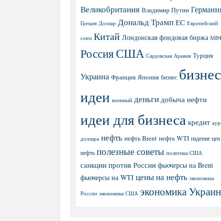
Великобритания
Германи
Владимир Путин
Дональд Трамп
ЕС
Греция
Доллар
Европейский
Китай
Лондонская фондовая биржа
МВ
союз
США
Россия
Турция
Саудовская Аравия
бизнес
Украина
Япония
Франция
бизнес
идеи
деньги
добыча нефти
военный
идеи для бизнеса
кредит
кур
нефть
нефть Brent
нефть WTI
доллара
падение цен
полезные советы
нефть
политика США
санкции против России
фьючерсы на Brent
цены на нефть
фьючерсы на WTI
экономика
экономика Украи
экономика США
России