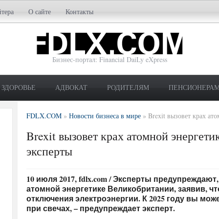
йтера
О сайте
Контакты
Бизнес-портал: Financial DaiLy eXpress
ЗДОРОВЬЕ
АДВОКАТ
РОДИТЕЛЯМ
ПЕНСИОНЕРА
FDLX.COM
»
Новости бизнеса в мире
»
Brexit вызовет крах ат
Brexit вызовет крах атомной энергети
эксперты
10 июля 2017, fdlx.com / Эксперты предупреждают,
атомной энергетике Великобритании, заявив, ч
отключения электроэнергии. К 2025 году вы мо
при свечах, – предупреждает эксперт.