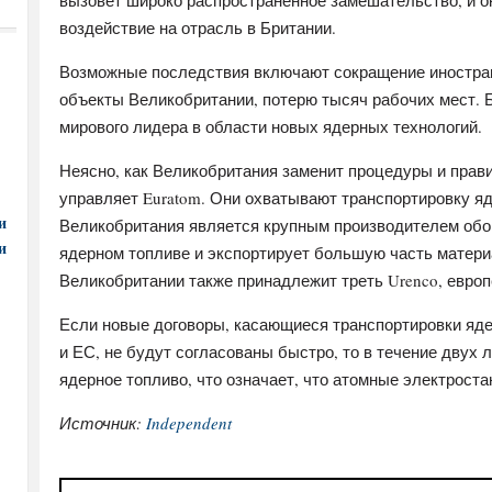
вызовет широко распространенное замешательство, и 
воздействие на отрасль в Британии.
Возможные последствия включают сокращение иностран
объекты Великобритании, потерю тысяч рабочих мест. Б
мирового лидера в области новых ядерных технологий.
Неясно, как Великобритания заменит процедуры и прав
управляет Euratom. Они охватывают транспортировку я
и
Великобритания является крупным производителем обог
и
ядерном топливе и экспортирует большую часть матери
Великобритании также принадлежит треть Urenco, европ
Если новые договоры, касающиеся транспортировки яд
и ЕС, не будут согласованы быстро, то в течение двух 
ядерное топливо, что означает, что атомные электроста
Источник:
Independent