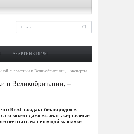
М
АЗАРТНЫЕ ИГРЫ
омной энергетики в Великобритании, – эксперты
ки в Великобритании, –
 что Brexit создаст беспорядок в
то это может даже вызвать серьезные
жете печатать на пишущей машинке