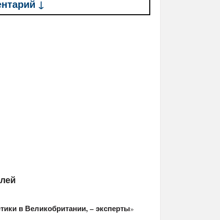
ентарий ↓
елей
етики в Великобритании, – эксперты
»