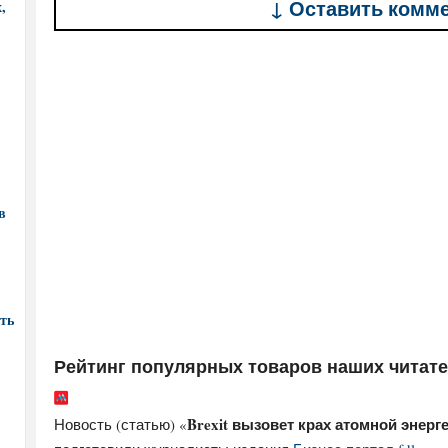
↓ Оставить комм
,
в
ть
Рейтинг популярных товаров наших читат
Brexit вызовет крах атомной энерг
Новость (статью) «