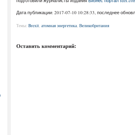
подготовили журналисты издания
Бизнес портал fdlx.co
Дата публикации:
2017-07-10 10:28:33
, последнее обновл
Темы:
Brexit
,
атомная энергетика
,
Великобритания
Оставить комментарий:
а