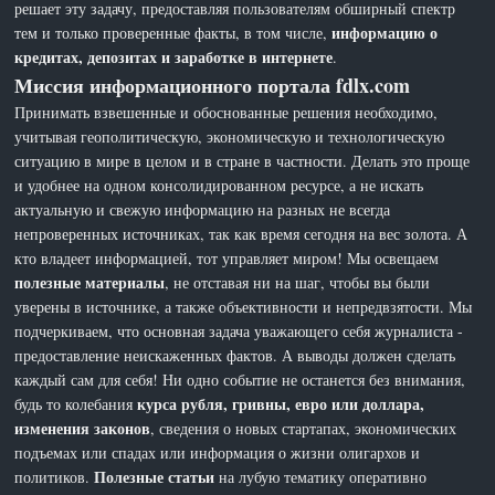
решает эту задачу, предоставляя пользователям обширный спектр
информацию о
тем и только проверенные факты, в том числе,
кредитах, депозитах и заработке в интернете
.
Миссия информационного портала fdlx.com
Принимать взвешенные и обоснованные решения необходимо,
учитывая геополитическую, экономическую и технологическую
ситуацию в мире в целом и в стране в частности. Делать это проще
и удобнее на одном консолидированном ресурсе, а не искать
актуальную и свежую информацию на разных не всегда
непроверенных источниках, так как время сегодня на вес золота. А
кто владеет информацией, тот управляет миром! Мы освещаем
полезные материалы
, не отставая ни на шаг, чтобы вы были
уверены в источнике, а также объективности и непредвзятости. Мы
подчеркиваем, что основная задача уважающего себя журналиста -
предоставление неискаженных фактов. А выводы должен сделать
каждый сам для себя! Ни одно событие не останется без внимания,
курса рубля, гривны, евро или доллара,
будь то колебания
изменения законов
, сведения о новых стартапах, экономических
подъемах или спадах или информация о жизни олигархов и
Полезные статьи
политиков.
на лубую тематику оперативно