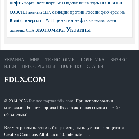
полезные
нефть
нефть Brent
нефть WTI
падение цен на нефть
советы
санкции против России
фьючерсы на
политика США
цены на нефть
Brent
фьючерсы на WTI
экономика России
экономика Украины
экономика США
УКРАИНА
МИР
ТЕХНОЛОГИИ
ПОЛИТИКА
БИЗНЕС
ИДЕИ
ПРЕСС-РЕЛИЗЫ
ПОЛЕЗНО
СТАТЬИ
FDLX.COM
© 2014-2026
Бизнес-портал fdlx.com
. При использовании
материалов Бизнес-портала fdlx.com активная ссылка на сайт
обязательна!
Все материалы на этом сайте размещены на условиях лицензии
Creative Commons Attribution 4.0 International.