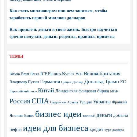
Как стать миллионером или чем заняться, чтобы
заработать первый миллион долларов
Как привлечь деньги в свою жизнь. Быстро научиться
срочно получать деньги: рецепты, правила, приметы
ТЕМЫ
Великобритания
ICE Futures
Nymex
Brent
WTI
Bitcoin
Brexit
Дональд Трамп
Германия
ЕС
Владимир Путин
Греция
Доллар
Китай
Лондонская фондовая биржа
МВФ
Европейский союз
США
Россия
Украина
Турция
Франция
Саудовская Аравия
бизнес идеи
деньги
добыча
Япония
бизнес
военный
идеи для бизнеса
нефти
кредит
курс доллара