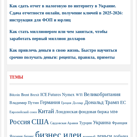
Как сдать отчет в налоговую по интернету в Украине.
Сдача отчетности онлайн, получение ключей в 2025-2026:
инструкция для ФОП и юрлиц
Как стать миллионером или чем заняться, чтобы
заработать первый миллион долларов
Как привлечь деньги в свою жизнь. Быстро научиться
срочно получать деньги: рецепты, правила, приметы
ТЕМЫ
Великобритания
ICE Futures
Nymex
Brent
WTI
Bitcoin
Brexit
Дональд Трамп
Германия
ЕС
Владимир Путин
Греция
Доллар
Китай
Лондонская фондовая биржа
МВФ
Европейский союз
США
Россия
Украина
Турция
Франция
Саудовская Аравия
бизнес идеи
деньги
добыча
Япония
бизнес
военный