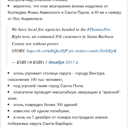
вероятно, что очаг возгорания возник недалеко от
Колледжа Фомы Аквинского в Санта-Паули, в 80 км к северу
от Лос-Анджелеса;
We have local fire agencies headed to the
#ThomasFire
.
Right now, an estimated 83k customers in Santa Barbara
County are without power.
STORY:
https://t.co/AdbQksl8fP
pic.twitter.com/tv5hrhlEpK
— KSBY (@KSBY)
5 декабря 2017 г.
огонь угрожает столице округа – городу Вентура
(население 100 тыс человек);
под угрозой также город Санта-Пола;
спасатели проводят масштабную эвакуацию в “красной”
зоне;
огонь повредил более 300 зданий;
известно об одном погибшем;
в ночь на 5 декабря от пожара пострадало южное
побережье округа Санта-Барбара;