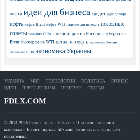
идеи для бизнеса
нефти
кредит
курс доллара
полезные
нефть
нефть Brent
нефть WTI
падение цен на нефть
советы
санкции против России
фьючерсы на
политика США
цены на нефть
Brent
фьючерсы на WTI
экономика России
экономика Украины
экономика США
УКРАИНА
МИР
ТЕХНОЛОГИИ
ПОЛИТИКА
БИЗНЕС
ИДЕИ
ПРЕСС-РЕЛИЗЫ
ПОЛЕЗНО
СТАТЬИ
FDLX.COM
© 2014-2026
Бизнес-портал fdlx.com
. При использовании
материалов Бизнес-портала fdlx.com активная ссылка на сайт
обязательна!