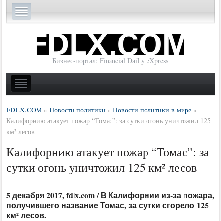
Бизнес-портал: Financial DaiLy eXpress
FDLX.COM
»
Новости политики
»
Новости политики в мире
»
Калифорнию атакует пожар “Томас”: за сутки огонь уничтожил 125
км² лесов
Калифорнию атакует пожар “Томас”: за
сутки огонь уничтожил 125 км² лесов
5 декабря 2017, fdlx.com / В Калифорнии из-за пожара,
получившего название Томас, за сутки сгорело 125
км² лесов.