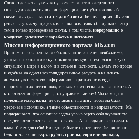
Сложно держать руку «на пульсе», если нет проверенного
справедливого источника информации, где публиковались бы
статьи для бизнеса
свежие и актуальные
. Бизнес-портал fdlx.com
решает эту задачу, предоставляя пользователям обширный спектр
информацию о
тем и только проверенные факты, в том числе,
кредитах, депозитах и заработке в интернете
.
Миссия информационного портала fdlx.com
Принимать взвешенные и обоснованные решения необходимо,
учитывая геополитическую, экономическую и технологическую
ситуацию в мире в целом и в стране в частности. Делать это проще
и удобнее на одном консолидированном ресурсе, а не искать
актуальную и свежую информацию на разных не всегда
непроверенных источниках, так как время сегодня на вес золота. А
кто владеет информацией, тот управляет миром! Мы освещаем
полезные материалы
, не отставая ни на шаг, чтобы вы были
уверены в источнике, а также объективности и непредвзятости. Мы
подчеркиваем, что основная задача уважающего себя журналиста -
предоставление неискаженных фактов. А выводы должен сделать
каждый сам для себя! Ни одно событие не останется без внимания,
курса рубля, гривны, евро или доллара,
будь то колебания