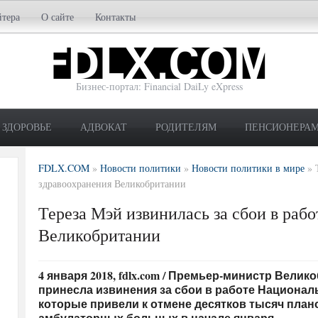
йтера
О сайте
Контакты
Бизнес-портал: Financial DaiLy eXpress
ЗДОРОВЬЕ
АДВОКАТ
РОДИТЕЛЯМ
ПЕНСИОНЕРА
FDLX.COM
»
Новости политики
»
Новости политики в мире
»
здравоохранения Великобритании
Тереза Мэй извинилась за сбои в раб
Великобритании
4 января 2018, fdlx.com / Премьер-министр Вели
принесла извинения за сбои в работе Национал
которые привели к отмене десятков тысяч пла
амбулаторных больных в начале января.