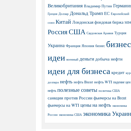
Великобритания
Германи
Владимир Путин
Дональд Трамп
ЕС
Греция
Доллар
Европейский
Китай
Лондонская фондовая биржа
МВ
союз
США
Россия
Турция
Саудовская Аравия
бизнес
Украина
Япония
Франция
бизнес
идеи
деньги
добыча нефти
военный
идеи для бизнеса
кредит
кур
нефть
нефть Brent
нефть WTI
доллара
падение цен
полезные советы
нефть
политика США
санкции против России
фьючерсы на Brent
цены на нефть
фьючерсы на WTI
экономика
экономика Украи
экономика США
России