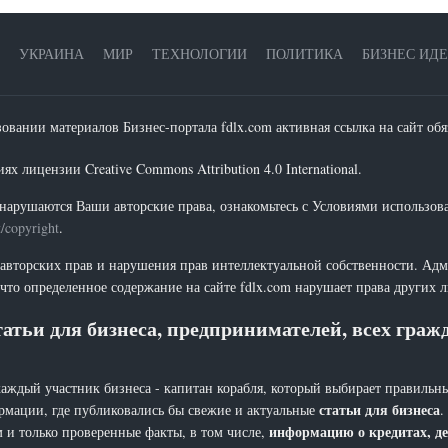
УКРАИНА
МИР
ТЕХНОЛОГИИ
ПОЛИТИКА
БИЗНЕС ИД
зовании материалов Бизнес-портала fdlx.com активная ссылка на сайт обя
х лицензии Creative Commons Attribution 4.0 International.
нарушаются Ваши авторские права, ознакомьтесь с Условиями использов
t/copyright
.
 авторских прав и нарушения прав интеллектуальной собственности. Адм
что определенное содержание на сайте fdlx.com нарушает права других 
атьи для бизнеса, предпринимателей, всех гра
каждый участник бизнеса - капитан корабля, который выбирает правильны
статьи для бизнеса
рмации, где публиковались бы свежие и актуальные
.
информацию о кредитах, де
 и только проверенные факты, в том числе,