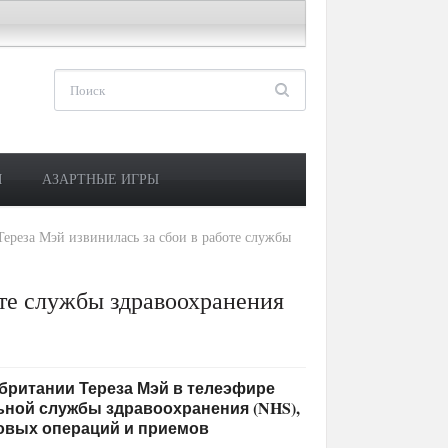
М
АЗАРТНЫЕ ИГРЫ
Тереза Мэй извинилась за сбои в работе службы
оте службы здравоохранения
кобритании Тереза Мэй в телеэфире
ьной службы здравоохранения (NHS),
новых операций и приемов