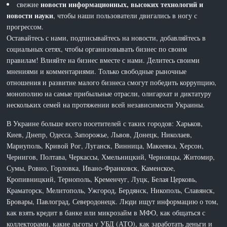
новости информационных, высоких технологий и
свежие
новости науки
, чтобы наши пользователи двигались в ногу с
прогрессом.
Оставайтесь с нами, подписывайтесь на новости, добавляйтесь в
социальных сетях, чтобы организовывать бизнес по своим
правилам! Влияйте на бизнес вместе с нами. Делитесь своими
мнениями и комментариями. Только свободные рыночные
отношения и развитие малого бизнеса смогут победить коррупцию,
монополию на самые прибыльные отрасли, олигархат и диктатуру
нескольких семей на протяжении всей независимости Украины.
В Украине больше всего посетителей с таких городов: Харьков,
Киев, Днепр, Одесса, Запорожье, Львов, Донецк, Николаев,
Мариуполь, Кривой Рог, Луганск, Винница, Макеевка, Херсон,
Чернигов, Полтава, Черкассы, Хмельницкий, Черновцы, Житомир,
Сумы, Ровно, Горловка, Ивано-Франковск, Каменское,
Кропивницкий, Тернополь, Кременчуг, Луцк, Белая Церковь,
Краматорск, Мелитополь, Ужгород, Бердянск, Никополь, Славянск,
Бровары, Павлоград, Северодонецк. Люди ищут информацию о том,
как взять кредит в банке или микрозайм в МФО, как общаться с
коллекторами, какие льготы у УБД (АТО), как заработать деньги и