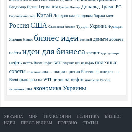
Дональд Трамп
Германия
ЕС
Владимир Путин
Греция
Доллар
Китай
Лондонская фондовая биржа
МВФ
Европейский союз
США
Россия
Украина
Турция
Франция
Саудовская Аравия
бизнес идеи
деньги
добыча
Япония
бизнес
военный
идеи для бизнеса
нефти
кредит
курс доллара
полезные
нефть
нефть Brent
нефть WTI
падение цен на нефть
советы
санкции против России
фьючерсы на
политика США
цены на нефть
Brent
фьючерсы на WTI
экономика России
экономика Украины
экономика США
УКРАИНА
МИР
ТЕХНОЛОГИИ
ПОЛИТИКА
БИЗНЕС
ИДЕИ
ПРЕСС-РЕЛИЗЫ
ПОЛЕЗНО
СТАТЬИ