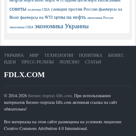
нефть Brent
нефть WTI
падение цен на нефть
советы
санкции против России
фьючерсы на
политика США
цены на нефть
Brent
фьючерсы на WTI
экономика России
экономика Украины
экономика США
УКРАИНА
МИР
ТЕХНОЛОГИИ
ПОЛИТИКА
БИЗНЕС
ИДЕИ
ПРЕСС-РЕЛИЗЫ
ПОЛЕЗНО
СТАТЬИ
FDLX.COM
© 2014-2026
Бизнес-портал fdlx.com
. При использовании
материалов Бизнес-портала fdlx.com активная ссылка на сайт
обязательна!
Все материалы на этом сайте размещены на условиях лицензии
Creative Commons Attribution 4.0 International.