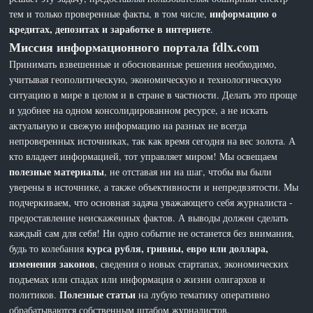
информацию о
тем и только проверенные факты, в том числе,
кредитах, депозитах и заработке в интернете
.
Миссия информационного портала fdlx.com
Принимать взвешенные и обоснованные решения необходимо,
учитывая геополитическую, экономическую и технологическую
ситуацию в мире в целом и в стране в частности. Делать это проще
и удобнее на одном консолидированном ресурсе, а не искать
актуальную и свежую информацию на разных не всегда
непроверенных источниках, так как время сегодня на вес золота. А
кто владеет информацией, тот управляет миром! Мы освещаем
полезные материалы
, не отставая ни на шаг, чтобы вы были
уверены в источнике, а также объективности и непредвзятости. Мы
подчеркиваем, что основная задача уважающего себя журналиста -
предоставление неискаженных фактов. А выводы должен сделать
каждый сам для себя! Ни одно событие не останется без внимания,
курса рубля, гривны, евро или доллара,
будь то колебания
изменения законов
, сведения о новых стартапах, экономических
подъемах или спадах или информация о жизни олигархов и
Полезные статьи
политиков.
на лубую тематику оперативно
обрабатываются собственным штабом журналистов.