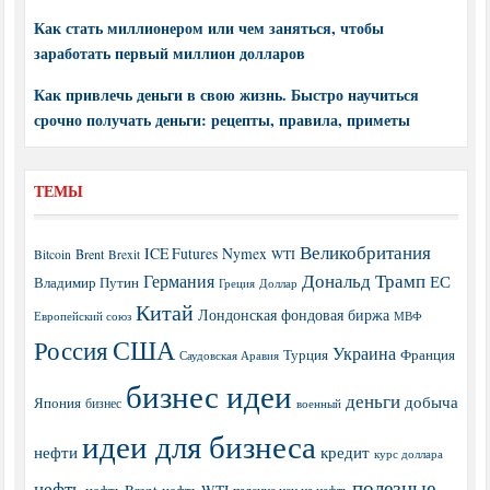
Как стать миллионером или чем заняться, чтобы
заработать первый миллион долларов
Как привлечь деньги в свою жизнь. Быстро научиться
срочно получать деньги: рецепты, правила, приметы
ТЕМЫ
Великобритания
ICE Futures
Nymex
Brent
WTI
Bitcoin
Brexit
Дональд Трамп
Германия
ЕС
Владимир Путин
Греция
Доллар
Китай
Лондонская фондовая биржа
МВФ
Европейский союз
США
Россия
Украина
Турция
Франция
Саудовская Аравия
бизнес идеи
деньги
добыча
Япония
бизнес
военный
идеи для бизнеса
нефти
кредит
курс доллара
полезные
нефть