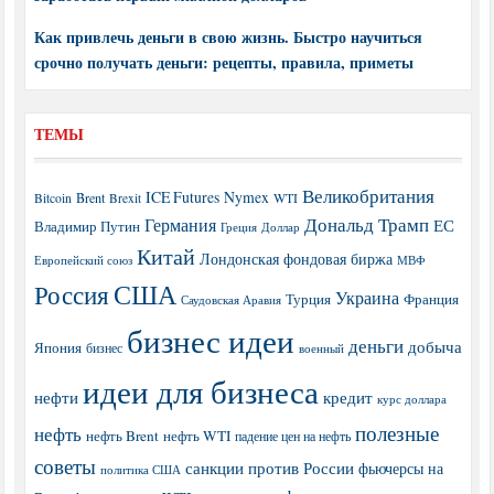
Как привлечь деньги в свою жизнь. Быстро научиться
срочно получать деньги: рецепты, правила, приметы
ТЕМЫ
Великобритания
ICE Futures
Nymex
Brent
WTI
Bitcoin
Brexit
Дональд Трамп
Германия
ЕС
Владимир Путин
Греция
Доллар
Китай
Лондонская фондовая биржа
МВФ
Европейский союз
США
Россия
Украина
Турция
Франция
Саудовская Аравия
бизнес идеи
деньги
добыча
Япония
бизнес
военный
идеи для бизнеса
нефти
кредит
курс доллара
полезные
нефть
нефть Brent
нефть WTI
падение цен на нефть
советы
санкции против России
фьючерсы на
политика США