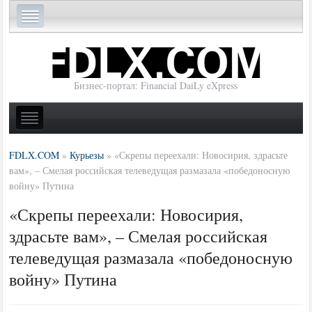
Бизнес-портал: Financial DaiLy eXpress
FDLX.COM
»
Курьезы
»
«Скрепы переехали: Новосирия, здрасьте
вам», – Смелая российская телеведущая размазала «победоносную
войну» Путина
«Скрепы переехали: Новосирия,
здрасьте вам», – Смелая российская
телеведущая размазала «победоносную
войну» Путина