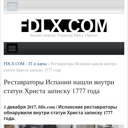
Бизнес-портал: Financial DaiLy eXpress
FDLX.COM
»
IT и наука
»
Реставраторы Испании нашли внутри
статуи Христа записку 1777 года
Реставраторы Испании нашли внутри
статуи Христа записку 1777 года
1 декабря 2017, fdlx.com / Испанские реставраторы
обнаружили внутри статуи Христа записку 1777
года.