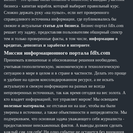
бизнеса - капитан корабля, который выбирает правильный курс.
Сложно держать руку «на пульсе», если нет проверенного
справедливого источника информации, где публиковались бы
статьи для бизнеса
свежие и актуальные
. Бизнес-портал fdlx.com
решает эту задачу, предоставляя пользователям обширный спектр
информацию о
тем и только проверенные факты, в том числе,
кредитах, депозитах и заработке в интернете
.
Миссия информационного портала fdlx.com
Принимать взвешенные и обоснованные решения необходимо,
учитывая геополитическую, экономическую и технологическую
ситуацию в мире в целом и в стране в частности. Делать это проще
и удобнее на одном консолидированном ресурсе, а не искать
актуальную и свежую информацию на разных не всегда
непроверенных источниках, так как время сегодня на вес золота. А
кто владеет информацией, тот управляет миром! Мы освещаем
полезные материалы
, не отставая ни на шаг, чтобы вы были
уверены в источнике, а также объективности и непредвзятости. Мы
подчеркиваем, что основная задача уважающего себя журналиста -
предоставление неискаженных фактов. А выводы должен сделать
каждый сам для себя! Ни одно событие не останется без внимания,