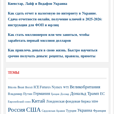
Киевстар, Лайф и Водафон Украина
Как сдать отчет в налоговую по интернету в Украине.
Сдача отчетности онлайн, получение ключей в 2025-2026:
инструкция для ФОП и юрлиц
Как стать миллионером или чем заняться, чтобы
заработать первый миллион долларов
Как привлечь деньги в свою жизнь. Быстро научиться
срочно получать деньги: рецепты, правила, приметы
ТЕМЫ
Великобритания
ICE Futures
Nymex
Brent
WTI
Bitcoin
Brexit
Дональд Трамп
Германия
ЕС
Владимир Путин
Греция
Доллар
Китай
Лондонская фондовая биржа
МВФ
Европейский союз
США
Россия
Украина
Турция
Франция
Саудовская Аравия