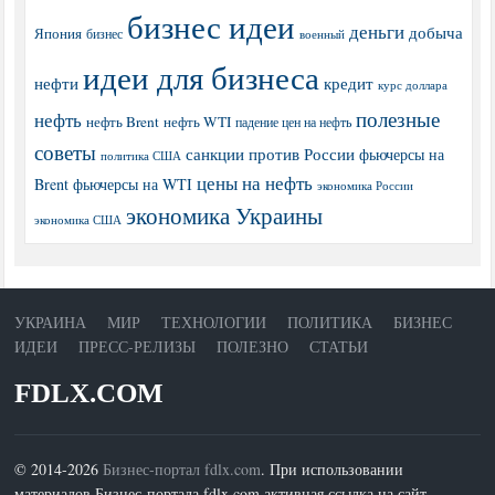
бизнес идеи
деньги
добыча
Япония
бизнес
военный
идеи для бизнеса
нефти
кредит
курс доллара
полезные
нефть
нефть Brent
нефть WTI
падение цен на нефть
советы
санкции против России
фьючерсы на
политика США
цены на нефть
Brent
фьючерсы на WTI
экономика России
экономика Украины
экономика США
УКРАИНА
МИР
ТЕХНОЛОГИИ
ПОЛИТИКА
БИЗНЕС
ИДЕИ
ПРЕСС-РЕЛИЗЫ
ПОЛЕЗНО
СТАТЬИ
FDLX.COM
© 2014-2026
Бизнес-портал fdlx.com
. При использовании
материалов Бизнес-портала fdlx.com активная ссылка на сайт