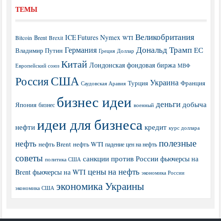
ТЕМЫ
Великобритания
ICE Futures
Nymex
Brent
WTI
Bitcoin
Brexit
Дональд Трамп
Германия
ЕС
Владимир Путин
Греция
Доллар
Китай
Лондонская фондовая биржа
МВФ
Европейский союз
США
Россия
Украина
Турция
Франция
Саудовская Аравия
бизнес идеи
деньги
добыча
Япония
бизнес
военный
идеи для бизнеса
нефти
кредит
курс доллара
полезные
нефть
нефть Brent
нефть WTI
падение цен на нефть
советы
санкции против России
фьючерсы на
политика США
цены на нефть
Brent
фьючерсы на WTI
экономика России
экономика Украины
экономика США