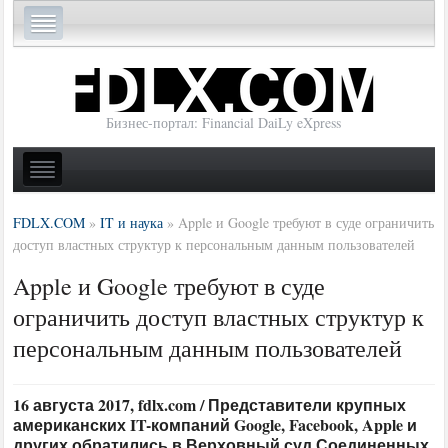
Бизнес-портал: Financial DaiLy eXpress
FDLX.COM
»
IT и наука
»
Apple и Google требуют в суде ограничить
доступ властных структур к персональным данным пользователей
Apple и Google требуют в суде
ограничить доступ властных структур к
персональным данным пользователей
16 августа 2017, fdlx.com / Представители крупных
американских IT-компаний Google, Facebook, Apple и
других обратились в Верховный суд Соединенных