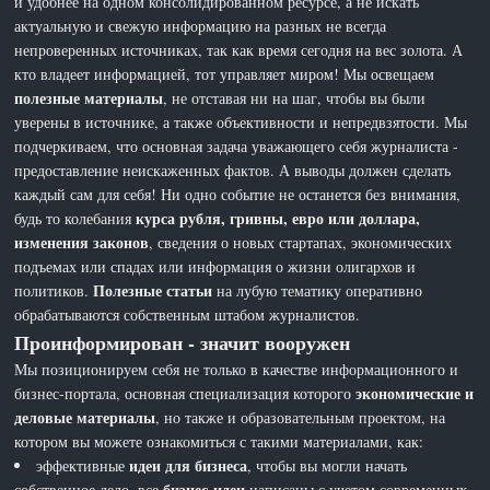
и удобнее на одном консолидированном ресурсе, а не искать
актуальную и свежую информацию на разных не всегда
непроверенных источниках, так как время сегодня на вес золота. А
кто владеет информацией, тот управляет миром! Мы освещаем
полезные материалы
, не отставая ни на шаг, чтобы вы были
уверены в источнике, а также объективности и непредвзятости. Мы
подчеркиваем, что основная задача уважающего себя журналиста -
предоставление неискаженных фактов. А выводы должен сделать
каждый сам для себя! Ни одно событие не останется без внимания,
курса рубля, гривны, евро или доллара,
будь то колебания
изменения законов
, сведения о новых стартапах, экономических
подъемах или спадах или информация о жизни олигархов и
Полезные статьи
политиков.
на лубую тематику оперативно
обрабатываются собственным штабом журналистов.
Проинформирован - значит вооружен
Мы позиционируем себя не только в качестве информационного и
экономические и
бизнес-портала, основная специализация которого
деловые материалы
, но также и образовательным проектом, на
котором вы можете ознакомиться с такими материалами, как:
идеи для бизнеса
эффективные
, чтобы вы могли начать
бизнес-идеи
собственное дело, все
написаны с учетом современных