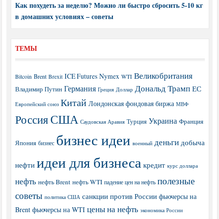
Как похудеть за неделю? Можно ли быстро сбросить 5-10 кг
в домашних условиях – советы
ТЕМЫ
Великобритания
ICE Futures
Nymex
Brent
WTI
Bitcoin
Brexit
Дональд Трамп
Германия
ЕС
Владимир Путин
Греция
Доллар
Китай
Лондонская фондовая биржа
МВФ
Европейский союз
США
Россия
Украина
Турция
Франция
Саудовская Аравия
бизнес идеи
деньги
добыча
Япония
бизнес
военный
идеи для бизнеса
нефти
кредит
курс доллара
полезные
нефть
нефть Brent
нефть WTI
падение цен на нефть
советы
санкции против России
фьючерсы на
политика США
цены на нефть
Brent
фьючерсы на WTI
экономика России